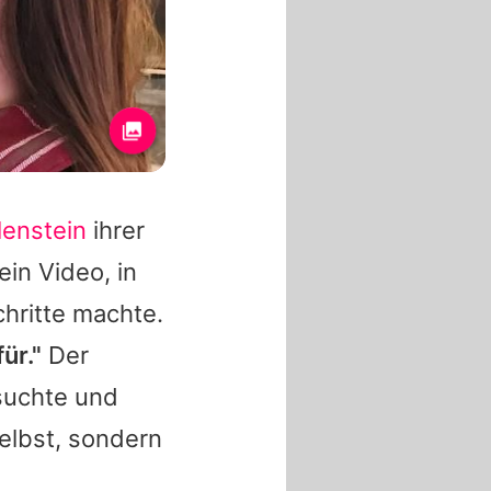
lenstein
ihrer
ein Video, in
hritte machte.
ür."
Der
suchte und
elbst, sondern