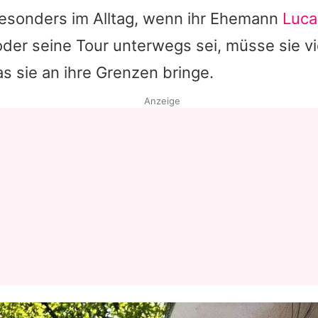
Besonders im Alltag, wenn ihr Ehemann
Luca
Datenschutzerklärung
der seine Tour unterwegs sei, müsse sie vie
Nutzungsbedingungen
s sie an ihre Grenzen bringe.
Utiq verwalten
Anzeige