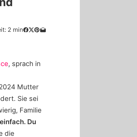
und
it:
2
min
nce
, sprach in
 2024 Mutter
dert. Sie sei
erig, Familie
 einfach. Du
te die