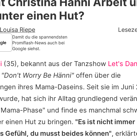
Christina Hänni Arbeit 
Filme & Serien
unter einen Hut?
Lifestyle
Louisa Riepe
Leseze
Familie & Liebe
Damit du die spannendsten
Promiflash-News auch bei
Google siehst.
Promiflash Exklusiv
i
(35), bekannt aus der Tanzshow
Let's Da
Alle Themen auf Promiflash
t
"Don't Worry Be Hänni"
offen über die
Jobs
ngen ihres Mama-Daseins. Seit sie im Juni
App runterladen
wurde, hat sich ihr Alltag grundlegend verän
Team
r "Mama-Phase" und finde es manchmal schwi
r einen Hut zu bringen.
"Es ist nicht immer
Redaktionelle Richtlinien
s Gefühl, du musst beides können"
, erklär
Impressum