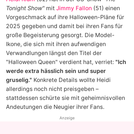
Alle Themen auf Promiflash
Tonight Show"
mit
Jimmy Fallon
(51) einen
Jobs
Vorgeschmack auf ihre Halloween-Pläne für
2025 gegeben und damit bei ihren Fans für
App runterladen
große Begeisterung gesorgt. Die Model-
Team
Ikone, die sich mit ihren aufwendigen
Verwandlungen längst den Titel der
Redaktionelle Richtlinien
"Halloween Queen" verdient hat, verriet:
"Ich
Impressum
werde extra hässlich sein und super
gruselig."
Konkrete Details wollte
Heidi
Datenschutzerklärung
allerdings noch nicht preisgeben –
Nutzungsbedingungen
stattdessen schürte sie mit geheimnisvollen
Utiq verwalten
Andeutungen die Neugier ihrer Fans.
Anzeige