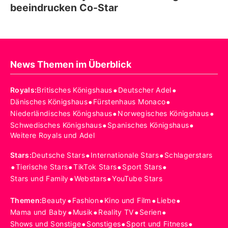
beeindrucken Co-Star
News Themen im Überblick
•
•
Royals
:
Britisches Königshaus
Deutscher Adel
•
•
Dänisches Königshaus
Fürstenhaus Monaco
•
•
Niederländisches Königshaus
Norwegisches Königshaus
•
•
Schwedisches Königshaus
Spanisches Königshaus
Weitere Royals und Adel
•
•
Stars
:
Deutsche Stars
Internationale Stars
Schlagerstars
•
•
•
•
Tierische Stars
TikTok Stars
Sport Stars
•
•
Stars und Family
Webstars
YouTube Stars
•
•
•
•
Themen
:
Beauty
Fashion
Kino und Film
Liebe
•
•
•
•
Mama und Baby
Musik
Reality TV
Serien
•
•
•
Shows und Sonstige
Sonstiges
Sport und Fitness