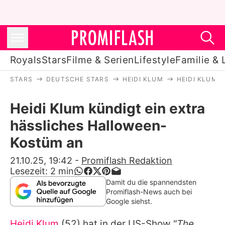
Royals
Stars
Filme & Serien
Lifestyle
Familie & 
STARS
DEUTSCHE STARS
HEIDI KLUM
HEIDI KLUM 
Royals
Heidi Klum kündigt ein extra
Stars
hässliches Halloween-
Filme & Serien
Kostüm an
Lifestyle
21.10.25, 19:42
-
Promiflash Redaktion
Lesezeit:
2
min
Familie & Liebe
Damit du die spannendsten
Promiflash-News auch bei
Promiflash Exklusiv
Google siehst.
Heidi Klum
(52) hat in der US-Show
"The