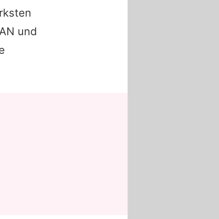
ärksten
LAN und
e