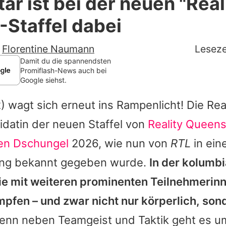
tar ist bei der neuen "Real
Filme & Serien
Staffel dabei
Lifestyle
-
Florentine Naumann
Leseze
Familie & Liebe
Damit du die spannendsten
Promiflash-News auch bei
Google siehst.
Promiflash Exklusiv
) wagt sich erneut ins Rampenlicht! Die Real
Alle Themen auf Promiflash
idatin der neuen Staffel von
Reality Queens
Jobs
en Dschungel
2026, wie nun von
RTL
in eine
App runterladen
ung bekannt gegeben wurde.
In der kolumb
Team
sie mit weiteren prominenten Teilnehmerin
pfen – und zwar nicht nur körperlich, son
Redaktionelle Richtlinien
nn neben Teamgeist und Taktik geht es u
Impressum