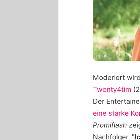
RTL / René Lohse
Moderiert wir
Twenty4tim
(2
Der Entertaine
eine starke K
Promiflash
zeig
Nachfolger.
"I