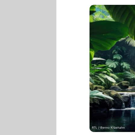
RTL / Benno Kraehahn