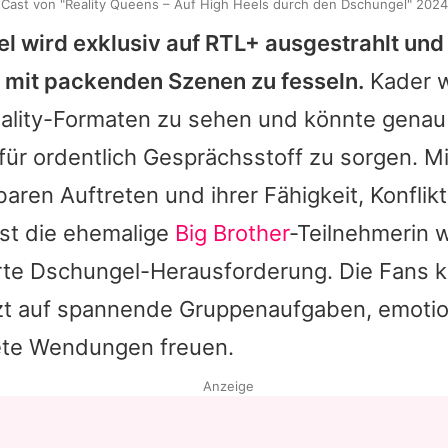
Cast von "Reality Queens – Auf High Heels durch den Dschungel" 2024
el wird exklusiv auf RTL+ ausgestrahlt und
 mit packenden Szenen zu fesseln.
Kader w
ality-Formaten zu sehen und könnte genau 
für ordentlich Gesprächsstoff zu sorgen. Mi
ren Auftreten und ihrer Fähigkeit, Konflik
ist die ehemalige
Big Brother
-Teilnehmerin 
arte Dschungel-Herausforderung. Die Fans 
tzt auf spannende Gruppenaufgaben, emot
ete Wendungen freuen.
Anzeige