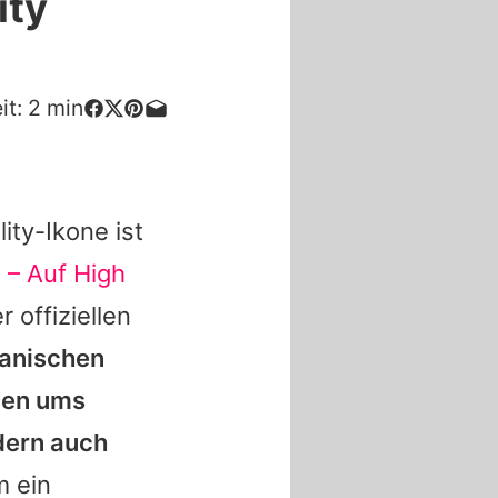
ity
it:
2
min
ity-Ikone ist
 – Auf High
r offiziellen
ianischen
nen ums
dern auch
m ein