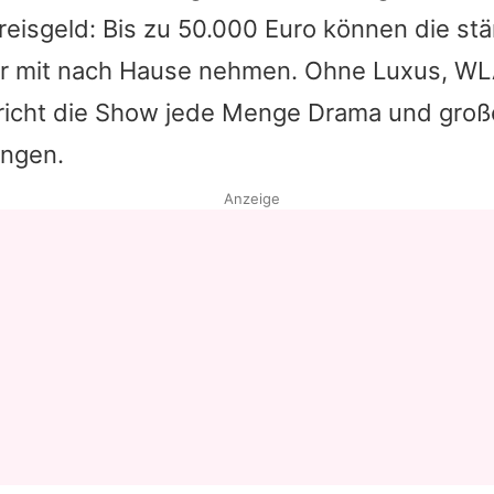
reisgeld: Bis zu 50.000 Euro können die st
Datenschutzerklärung
er mit nach Hause nehmen. Ohne Luxus, W
Nutzungsbedingungen
richt die Show jede Menge Drama und groß
Utiq verwalten
ngen.
Anzeige