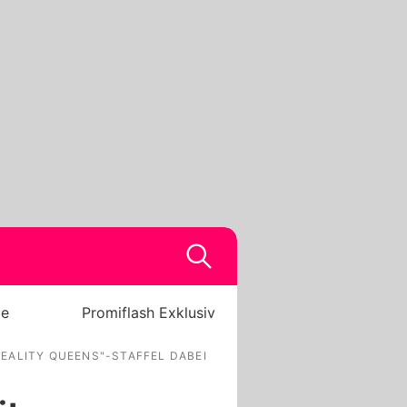
be
Promiflash Exklusiv
"REALITY QUEENS"-STAFFEL DABEI