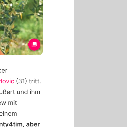
cer
vlovic
(31) tritt.
äußert und ihm
iew mit
seinem
enty4tim, aber