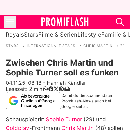
Royals
Stars
Filme & Serien
Lifestyle
Familie & 
STARS
INTERNATIONALE STARS
CHRIS MARTIN
ZWI
Royals
Zwischen Chris Martin und
Stars
Sophie Turner soll es funken
Filme & Serien
04.11.25, 08:18
-
Hannah Kändler
Lesezeit:
2
min
Lifestyle
Damit du die spannendsten
Promiflash-News auch bei
Familie & Liebe
Google siehst.
Promiflash Exklusiv
Schauspielerin
Sophie Turner
(29) und
Coldplay
-Frontmann
Chris Martin
(48) sollen