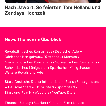
Nach Jawort: So feierten Tom Holland und
Zendaya Hochzeit
News Themen im Überblick
•
•
Royals
:
Britisches Königshaus
Deutscher Adel
•
•
Dänisches Königshaus
Fürstenhaus Monaco
•
•
Niederländisches Königshaus
Norwegisches Königshaus
•
•
Schwedisches Königshaus
Spanisches Königshaus
Weitere Royals und Adel
•
•
Stars
:
Deutsche Stars
Internationale Stars
Schlagerstars
•
•
•
•
Tierische Stars
TikTok Stars
Sport Stars
•
•
Stars und Family
Webstars
YouTube Stars
•
•
•
•
Themen
:
Beauty
Fashion
Kino und Film
Liebe