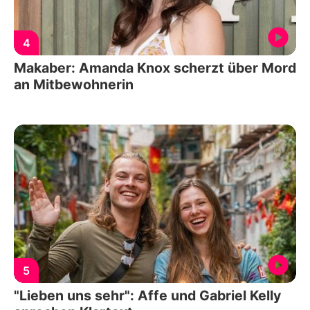
4
Makaber: Amanda Knox scherzt über Mord
an Mitbewohnerin
5
"Lieben uns sehr": Affe und Gabriel Kelly