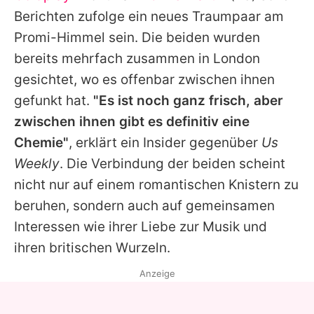
Alle Themen auf Promiflash
Berichten zufolge ein neues Traumpaar am
Promi-Himmel sein. Die beiden wurden
Jobs
bereits mehrfach zusammen in London
App runterladen
gesichtet, wo es offenbar zwischen ihnen
Team
gefunkt hat.
"Es ist noch ganz frisch, aber
zwischen ihnen gibt es definitiv eine
Redaktionelle Richtlinien
Chemie"
, erklärt ein Insider gegenüber
Us
Impressum
Weekly
. Die Verbindung der beiden scheint
nicht nur auf einem romantischen Knistern zu
Datenschutzerklärung
beruhen, sondern auch auf gemeinsamen
Nutzungsbedingungen
Interessen wie ihrer Liebe zur Musik und
ihren britischen Wurzeln.
Utiq verwalten
Anzeige