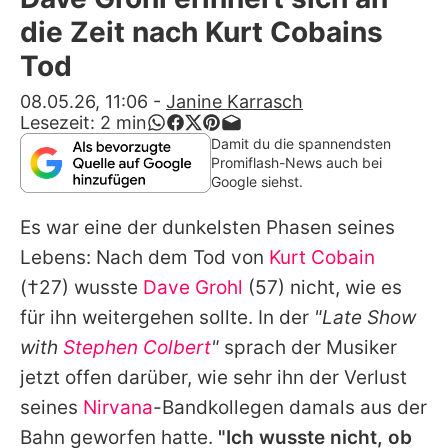
Alle Themen auf Promiflash
die Zeit nach Kurt Cobains
Jobs
Tod
App runterladen
08.05.26, 11:06
-
Janine Karrasch
Lesezeit:
2
min
Team
Damit du die spannendsten
Promiflash-News auch bei
Redaktionelle Richtlinien
Google siehst.
Es war eine der dunkelsten Phasen seines
Impressum
Lebens: Nach dem Tod von
Kurt Cobain
Datenschutzerklärung
(†27) wusste
Dave Grohl
(57) nicht, wie es
Nutzungsbedingungen
für ihn weitergehen sollte. In der
"Late Show
with
Stephen Colbert
"
sprach der Musiker
Utiq verwalten
jetzt offen darüber, wie sehr ihn der Verlust
seines
Nirvana
-Bandkollegen damals aus der
Bahn geworfen hatte.
"Ich wusste nicht, ob