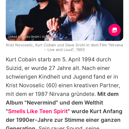
United Archives GmbH / ActionPress
Krist Novoselic, Kurt Cobain und Dave Grohl in dem Film "Nirvana
– Live and Loud", 1993
Kurt Cobain
starb am 5. April 1994 durch
Suizid, er wurde 27 Jahre alt. Nach einer
schwierigen Kindheit und Jugend fand er in
Krist Novoselic
(60) einen kreativen Partner,
mit dem er 1987
Nirvana
gründete.
Mit dem
Album "Nevermind" und dem Welthit
"
Smells Like Teen Spirit
" wurde
Kurt
Anfang
der 1990er-Jahre zur Stimme einer ganzen
Generation.
Sein rauer Sound, seine