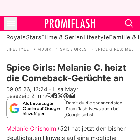
Royals
Stars
Filme & Serien
Lifestyle
Familie & 
LIFESTYLE
MUSIK
SPICE GIRLS
SPICE GIRLS: MELA
Royals
Spice Girls: Melanie C. heizt
Stars
die Comeback-Gerüchte an
Filme & Serien
09.05.26, 13:24
-
Lisa Mayr
Lesezeit:
2
min
Lifestyle
Damit du die spannendsten
Promiflash-News auch bei
Familie & Liebe
Google siehst.
Promiflash Exklusiv
Melanie Chisholm
(52) hat jetzt den bisher
deutlichsten Hinweis auf eine mögliche