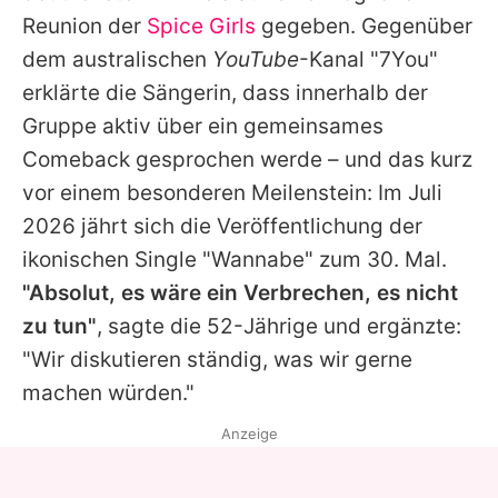
Alle Themen auf Promiflash
Reunion der
Spice Girls
gegeben. Gegenüber
dem australischen
YouTube
-Kanal "7You"
Jobs
erklärte die Sängerin, dass innerhalb der
App runterladen
Gruppe aktiv über ein gemeinsames
Team
Comeback gesprochen werde – und das kurz
vor einem besonderen Meilenstein: Im Juli
Redaktionelle Richtlinien
2026 jährt sich die Veröffentlichung der
Impressum
ikonischen Single "Wannabe" zum 30. Mal.
"Absolut, es wäre ein Verbrechen, es nicht
Datenschutzerklärung
zu tun"
, sagte die 52-Jährige und ergänzte:
Nutzungsbedingungen
"Wir diskutieren ständig, was wir gerne
machen würden."
Utiq verwalten
Anzeige