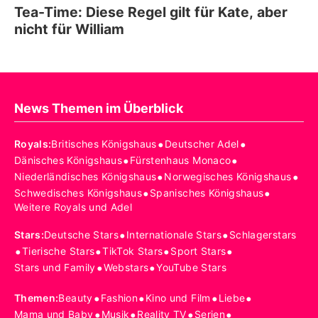
Tea-Time: Diese Regel gilt für Kate, aber
nicht für William
News Themen im Überblick
•
•
Royals
:
Britisches Königshaus
Deutscher Adel
•
•
Dänisches Königshaus
Fürstenhaus Monaco
•
•
Niederländisches Königshaus
Norwegisches Königshaus
•
•
Schwedisches Königshaus
Spanisches Königshaus
Weitere Royals und Adel
•
•
Stars
:
Deutsche Stars
Internationale Stars
Schlagerstars
•
•
•
•
Tierische Stars
TikTok Stars
Sport Stars
•
•
Stars und Family
Webstars
YouTube Stars
•
•
•
•
Themen
:
Beauty
Fashion
Kino und Film
Liebe
•
•
•
•
Mama und Baby
Musik
Reality TV
Serien