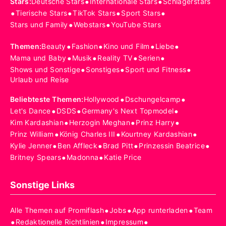
•
•
Stars
:
Deutsche Stars
Internationale Stars
Schlagerstars
•
•
•
•
Tierische Stars
TikTok Stars
Sport Stars
•
•
Stars und Family
Webstars
YouTube Stars
•
•
•
•
Themen
:
Beauty
Fashion
Kino und Film
Liebe
•
•
•
•
Mama und Baby
Musik
Reality TV
Serien
•
•
•
Shows und Sonstige
Sonstiges
Sport und Fitness
Urlaub und Reise
•
•
Beliebteste Themen
:
Hollywood
Dschungelcamp
•
•
•
Let's Dance
DSDS
Germany's Next Topmodel
•
•
•
Kim Kardashian
Herzogin Meghan
Prinz Harry
•
•
•
Prinz William
König Charles III
Kourtney Kardashian
•
•
•
•
Kylie Jenner
Ben Affleck
Brad Pitt
Prinzessin Beatrice
•
•
Britney Spears
Madonna
Katie Price
Sonstige Links
•
•
•
Alle Themen auf Promiflash
Jobs
App runterladen
Team
•
•
•
Redaktionelle Richtlinien
Impressum