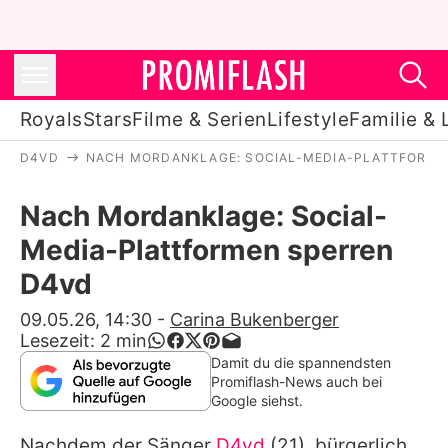
Royals
Stars
Filme & Serien
Lifestyle
Familie & 
D4VD
NACH MORDANKLAGE: SOCIAL-MEDIA-PLATTFORME
Royals
Nach Mordanklage: Social-
Stars
Media-Plattformen sperren
Filme & Serien
D4vd
Lifestyle
09.05.26, 14:30
-
Carina Bukenberger
Lesezeit:
2
min
Familie & Liebe
Damit du die spannendsten
Promiflash-News auch bei
Promiflash Exklusiv
Google siehst.
Nachdem der Sänger
D4vd
(21), bürgerlich