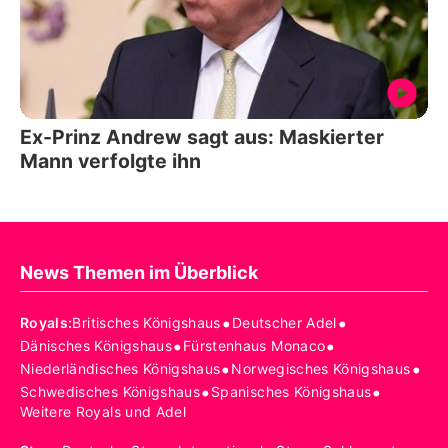
Ex-Prinz Andrew sagt aus: Maskierter
Mann verfolgte ihn
News Themen im Überblick
•
•
Royals
:
Britisches Königshaus
Deutscher Adel
•
•
Dänisches Königshaus
Fürstenhaus Monaco
•
•
Niederländisches Königshaus
Norwegisches Königshaus
•
•
Schwedisches Königshaus
Spanisches Königshaus
Weitere Royals und Adel