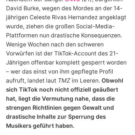
Alle Themen auf Promiflash
David Burke, wegen des Mordes an der 14-
Jobs
jährigen Celeste Rivas Hernandez angeklagt
wurde, ziehen die großen Social-Media-
App runterladen
Plattformen nun drastische Konsequenzen.
Team
Wenige Wochen nach den schweren
Vorwürfen ist der TikTok-Account des 21-
Redaktionelle Richtlinien
Jährigen offenbar komplett gesperrt worden
Impressum
– wer das einst von ihm gepflegte Profil
aufruft, landet laut
TMZ
im Leeren.
Obwohl
Datenschutzerklärung
sich TikTok noch nicht offiziell geäußert
Nutzungsbedingungen
hat, liegt die Vermutung nahe, dass die
Utiq verwalten
strengen Richtlinien gegen Gewalt und
drastische Inhalte zur Sperrung des
Musikers geführt haben.