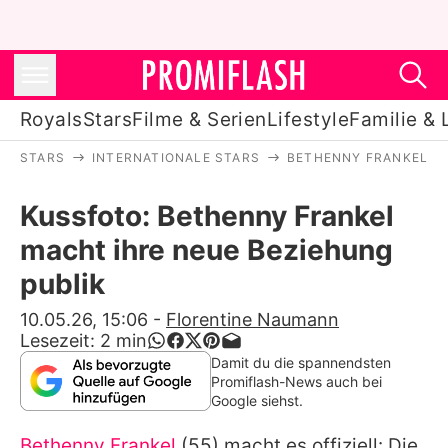
Royals
Stars
Filme & Serien
Lifestyle
Familie & 
STARS
INTERNATIONALE STARS
BETHENNY FRANKEL
Royals
Kussfoto: Bethenny Frankel
Stars
macht ihre neue Beziehung
Filme & Serien
publik
Lifestyle
10.05.26, 15:06
-
Florentine Naumann
Lesezeit:
2
min
Familie & Liebe
Damit du die spannendsten
Promiflash-News auch bei
Promiflash Exklusiv
Google siehst.
Bethenny Frankel
(55) macht es offiziell: Die