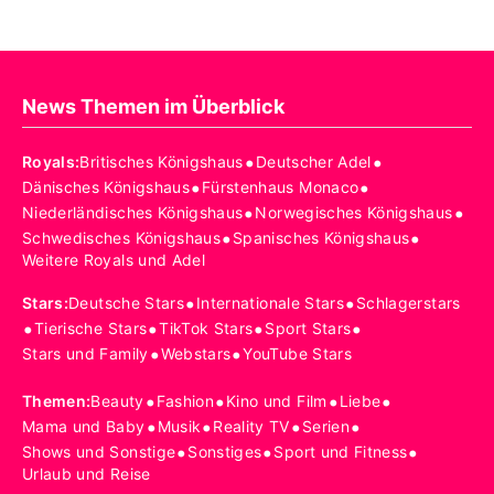
News Themen im Überblick
•
•
Royals
:
Britisches Königshaus
Deutscher Adel
•
•
Dänisches Königshaus
Fürstenhaus Monaco
•
•
Niederländisches Königshaus
Norwegisches Königshaus
•
•
Schwedisches Königshaus
Spanisches Königshaus
Weitere Royals und Adel
•
•
Stars
:
Deutsche Stars
Internationale Stars
Schlagerstars
•
•
•
•
Tierische Stars
TikTok Stars
Sport Stars
•
•
Stars und Family
Webstars
YouTube Stars
•
•
•
•
Themen
:
Beauty
Fashion
Kino und Film
Liebe
•
•
•
•
Mama und Baby
Musik
Reality TV
Serien
•
•
•
Shows und Sonstige
Sonstiges
Sport und Fitness
Urlaub und Reise