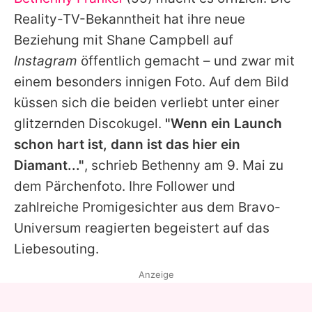
Alle Themen auf Promiflash
Reality-TV-Bekanntheit hat ihre neue
Jobs
Beziehung mit Shane Campbell auf
Instagram
öffentlich gemacht – und zwar mit
App runterladen
einem besonders innigen Foto. Auf dem Bild
Team
küssen sich die beiden verliebt unter einer
glitzernden Discokugel.
"Wenn ein Launch
Redaktionelle Richtlinien
schon hart ist, dann ist das hier ein
Impressum
Diamant..."
, schrieb Bethenny am 9. Mai zu
dem Pärchenfoto. Ihre Follower und
Datenschutzerklärung
zahlreiche Promigesichter aus dem Bravo-
Nutzungsbedingungen
Universum reagierten begeistert auf das
Utiq verwalten
Liebesouting.
Anzeige