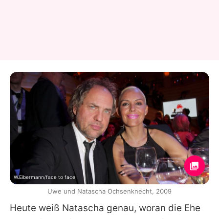
W.Eibermann/face to face
Uwe und Natascha Ochsenknecht, 2009
Heute weiß
Natascha
genau, woran die Ehe