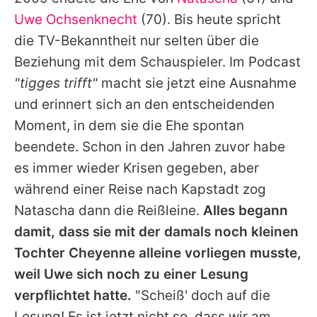
Alle Themen auf Promiflash
Uwe Ochsenknecht
(70). Bis heute spricht
Jobs
die TV-Bekanntheit nur selten über die
Beziehung mit dem Schauspieler. Im Podcast
App runterladen
"tigges trifft"
macht sie jetzt eine Ausnahme
Team
und erinnert sich an den entscheidenden
Moment, in dem sie die Ehe spontan
Redaktionelle Richtlinien
beendete. Schon in den Jahren zuvor habe
Impressum
es immer wieder Krisen gegeben, aber
während einer Reise nach Kapstadt zog
Datenschutzerklärung
Natascha
dann die Reißleine.
Alles begann
Nutzungsbedingungen
damit, dass sie mit der damals noch kleinen
Utiq verwalten
Tochter Cheyenne alleine vorliegen musste,
weil
Uwe
sich noch zu einer Lesung
verpflichtet hatte.
"Scheiß' doch auf die
Lesung! Es ist jetzt nicht so, dass wir am