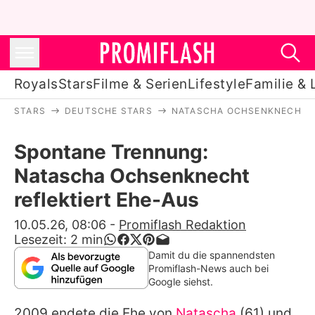
Royals
Stars
Filme & Serien
Lifestyle
Familie & 
STARS
DEUTSCHE STARS
NATASCHA OCHSENKNECHT
Royals
Spontane Trennung:
Stars
Natascha Ochsenknecht
Filme & Serien
reflektiert Ehe-Aus
Lifestyle
10.05.26, 08:06
-
Promiflash Redaktion
Lesezeit:
2
min
Familie & Liebe
Damit du die spannendsten
Promiflash-News auch bei
Promiflash Exklusiv
Google siehst.
2009 endete die Ehe von
Natascha
(61) und