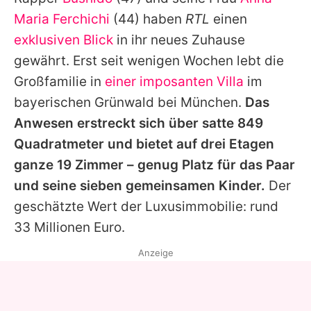
Alle Themen auf Promiflash
Maria Ferchichi
(44) haben
RTL
einen
Jobs
exklusiven Blick
in ihr neues Zuhause
gewährt. Erst seit wenigen Wochen lebt die
App runterladen
Großfamilie in
einer imposanten Villa
im
Team
bayerischen Grünwald bei München.
Das
Anwesen erstreckt sich über satte 849
Redaktionelle Richtlinien
Quadratmeter und bietet auf drei Etagen
Impressum
ganze 19 Zimmer – genug Platz für das Paar
und seine sieben gemeinsamen Kinder.
Der
Datenschutzerklärung
geschätzte Wert der Luxusimmobilie: rund
Nutzungsbedingungen
33 Millionen Euro.
Utiq verwalten
Anzeige