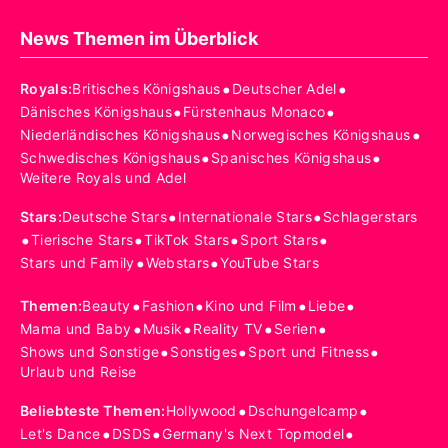
News Themen im Überblick
•
•
Royals
:
Britisches Königshaus
Deutscher Adel
•
•
Dänisches Königshaus
Fürstenhaus Monaco
•
•
Niederländisches Königshaus
Norwegisches Königshaus
•
•
Schwedisches Königshaus
Spanisches Königshaus
Weitere Royals und Adel
•
•
Stars
:
Deutsche Stars
Internationale Stars
Schlagerstars
•
•
•
•
Tierische Stars
TikTok Stars
Sport Stars
•
•
Stars und Family
Webstars
YouTube Stars
•
•
•
•
Themen
:
Beauty
Fashion
Kino und Film
Liebe
•
•
•
•
Mama und Baby
Musik
Reality TV
Serien
•
•
•
Shows und Sonstige
Sonstiges
Sport und Fitness
Urlaub und Reise
•
•
Beliebteste Themen
:
Hollywood
Dschungelcamp
•
•
•
Let's Dance
DSDS
Germany's Next Topmodel