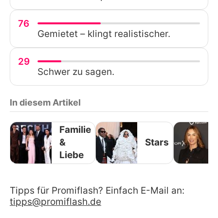
76
Gemietet – klingt realistischer.
29
Schwer zu sagen.
In diesem Artikel
Familie
&
Stars
Liebe
Tipps für Promiflash? Einfach E-Mail an:
tipps@promiflash.de