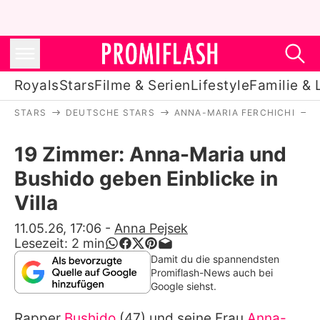
Royals
Stars
Filme & Serien
Lifestyle
Familie & 
STARS
DEUTSCHE STARS
ANNA-MARIA FERCHICHI
1
Royals
19 Zimmer: Anna-Maria und
Stars
Bushido geben Einblicke in
Filme & Serien
Villa
Lifestyle
11.05.26, 17:06
-
Anna Pejsek
Lesezeit:
2
min
Familie & Liebe
Damit du die spannendsten
Promiflash-News auch bei
Promiflash Exklusiv
Google siehst.
Rapper
Bushido
(47) und seine Frau
Anna-