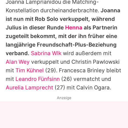
Joanna Lamprianidou
die Matching-
Konstellation durcheinanderbrachte.
Joanna
ist nun mit
Rob Solo
verkuppelt, während
Julius
in dieser Runde
Henna
als Partnerin
zugeteilt bekommt, mit der ihn früher eine
langjährige Freundschaft-Plus-Beziehung
verband.
Sabrina Wlk
wird außerdem mit
Alan Wey
verkuppelt und
Christin Pawlowski
mit
Tim Kühnel
(29).
Francesca Brinley
bleibt
mit
Leandro Fünfsinn
(26) vermatcht und
Aurelia Lamprecht
(27) mit
Calvin Ogara
.
Anzeige