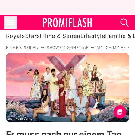
Royals
Stars
Filme & Serien
Lifestyle
Familie & 
FILME & SERIEN
SHOWS & SONSTIGE
MATCH MY EX
Royals
Stars
Filme & Serien
Lifestyle
Familie & Liebe
Promiflash Exklusiv
Joyn/Renè Lohse
Er muss nach nur einem Tag