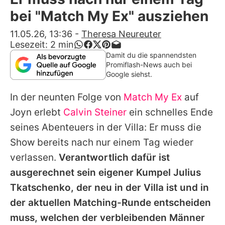
Alle Themen auf Promiflash
bei "Match My Ex" ausziehen
Jobs
11.05.26, 13:36
-
Theresa Neureuter
Lesezeit:
2
min
App runterladen
Damit du die spannendsten
Promiflash-News auch bei
Team
Google siehst.
Redaktionelle Richtlinien
In der neunten Folge von
Match My Ex
auf
Joyn erlebt
Calvin Steiner
ein schnelles Ende
Impressum
seines Abenteuers in der Villa: Er muss die
Datenschutzerklärung
Show bereits nach nur einem Tag wieder
verlassen.
Verantwortlich dafür ist
Nutzungsbedingungen
ausgerechnet sein eigener Kumpel
Julius
Utiq verwalten
Tkatschenko
, der neu in der Villa ist und in
der aktuellen Matching-Runde entscheiden
muss, welchen der verbleibenden Männer