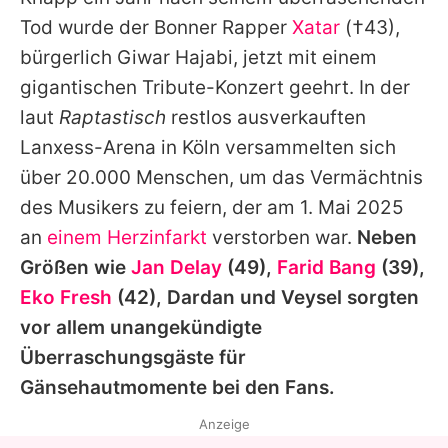
Alle Themen auf Promiflash
Tod wurde der Bonner Rapper
Xatar
(†43),
Jobs
bürgerlich Giwar Hajabi, jetzt mit einem
gigantischen Tribute-Konzert geehrt. In der
App runterladen
laut
Raptastisch
restlos ausverkauften
Team
Lanxess-Arena in Köln versammelten sich
über 20.000 Menschen, um das Vermächtnis
Redaktionelle Richtlinien
des Musikers zu feiern, der am 1. Mai 2025
Impressum
an
einem Herzinfarkt
verstorben war.
Neben
Größen wie
Jan Delay
(49),
Farid Bang
(39),
Datenschutzerklärung
Eko Fresh
(42), Dardan und Veysel sorgten
Nutzungsbedingungen
vor allem unangekündigte
Utiq verwalten
Überraschungsgäste für
Gänsehautmomente bei den Fans.
Anzeige