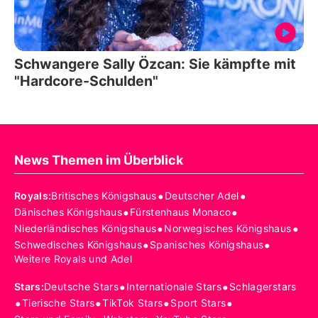
Schwangere Sally Özcan: Sie kämpfte mit
"Hardcore-Schulden"
News Themen im Überblick
•
•
Royals
:
Britisches Königshaus
Deutscher Adel
•
•
Dänisches Königshaus
Fürstenhaus Monaco
•
•
Niederländisches Königshaus
Norwegisches Königshaus
•
•
Schwedisches Königshaus
Spanisches Königshaus
Weitere Royals und Adel
•
•
Stars
:
Deutsche Stars
Internationale Stars
Schlagerstars
•
•
•
•
Tierische Stars
TikTok Stars
Sport Stars