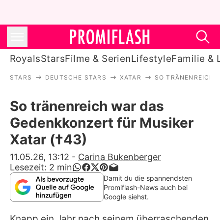
Royals
Stars
Filme & Serien
Lifestyle
Familie & 
STARS
DEUTSCHE STARS
XATAR
SO TRÄNENREICH 
Royals
So tränenreich war das
Stars
Gedenkkonzert für Musiker
Filme & Serien
Xatar (†43)
Lifestyle
11.05.26, 13:12
-
Carina Bukenberger
Lesezeit:
2
min
Familie & Liebe
Damit du die spannendsten
Promiflash-News auch bei
Promiflash Exklusiv
Google siehst.
Knapp ein Jahr nach seinem überraschenden