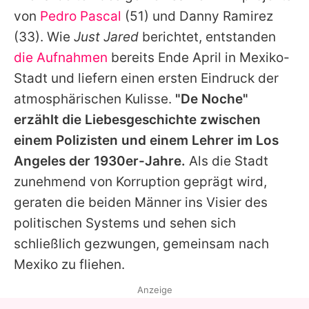
Alle Themen auf Promiflash
von
Pedro Pascal
(51) und
Danny Ramirez
(33). Wie
Just Jared
berichtet, entstanden
Jobs
die Aufnahmen
bereits Ende April in Mexiko-
App runterladen
Stadt und liefern einen ersten Eindruck der
Team
atmosphärischen Kulisse.
"De Noche"
erzählt die Liebesgeschichte zwischen
Redaktionelle Richtlinien
einem Polizisten und einem Lehrer im Los
Impressum
Angeles der 1930er-Jahre.
Als die Stadt
zunehmend von Korruption geprägt wird,
Datenschutzerklärung
geraten die beiden Männer ins Visier des
Nutzungsbedingungen
politischen Systems und sehen sich
schließlich gezwungen, gemeinsam nach
Utiq verwalten
Mexiko zu fliehen.
Anzeige