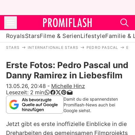
Royals
Stars
Filme & Serien
Lifestyle
Familie & 
STARS
INTERNATIONALE STARS
PEDRO PASCAL
ERS
Royals
Erste Fotos: Pedro Pascal und
Stars
Danny Ramirez in Liebesfilm
Filme & Serien
13.05.26, 20:48
-
Michelle Hinz
Lesezeit:
2
min
Lifestyle
Damit du die spannendsten
Promiflash-News auch bei
Familie & Liebe
Google siehst.
Promiflash Exklusiv
Jetzt gibt es erste inoffizielle Einblicke in die
Dreharbeiten des gemeinsamen Filmprojekts