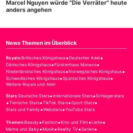
Marcel Nguyen würde "Die Verräter" heute
anders angehen
News Themen im Überblick
•
•
Royals
:
Britisches Königshaus
Deutscher Adel
•
•
Dänisches Königshaus
Fürstenhaus Monaco
•
•
Niederländisches Königshaus
Norwegisches Königshaus
•
•
Schwedisches Königshaus
Spanisches Königshaus
Weitere Royals und Adel
•
•
Stars
:
Deutsche Stars
Internationale Stars
Schlagerstars
•
•
•
•
Tierische Stars
TikTok Stars
Sport Stars
•
•
Stars und Family
Webstars
YouTube Stars
•
•
•
•
Themen
:
Beauty
Fashion
Kino und Film
Liebe
•
•
•
•
Mama und Baby
Musik
Reality TV
Serien