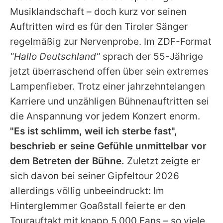
Alle Themen auf Promiflash
Musiklandschaft – doch kurz vor seinen
Auftritten wird es für den Tiroler Sänger
Jobs
regelmäßig zur Nervenprobe. Im ZDF-Format
App runterladen
"Hallo Deutschland"
sprach der 55-Jährige
Team
jetzt überraschend offen über sein extremes
Lampenfieber. Trotz einer jahrzehntelangen
Redaktionelle Richtlinien
Karriere und unzähligen Bühnenauftritten sei
Impressum
die Anspannung vor jedem Konzert enorm.
"Es ist schlimm, weil ich sterbe fast",
Datenschutzerklärung
beschrieb er seine Gefühle unmittelbar vor
Nutzungsbedingungen
dem Betreten der Bühne.
Zuletzt zeigte er
sich davon bei seiner Gipfeltour 2026
Utiq verwalten
allerdings völlig unbeeindruckt: Im
Hinterglemmer Goaßstall feierte er den
Tourauftakt mit knapp 5.000 Fans – so viele