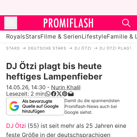
Royals
Stars
Filme & Serien
Lifestyle
Familie & 
STARS
DEUTSCHE STARS
DJ ÖTZI
DJ ÖTZI PLAGT B
Royals
DJ Ötzi plagt bis heute
Stars
heftiges Lampenfieber
Filme & Serien
14.05.26, 14:30
-
Nurin Khalil
Lesezeit:
2
min
Lifestyle
Damit du die spannendsten
Promiflash-News auch bei
Familie & Liebe
Google siehst.
Promiflash Exklusiv
DJ Ötzi
(55) ist seit mehr als 25 Jahren eine
feste Größe in der deutschsprachigen