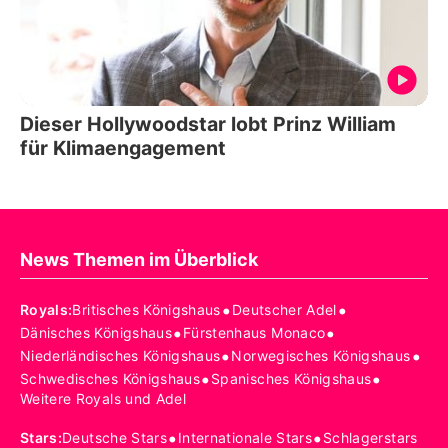
Dieser Hollywoodstar lobt Prinz William
für Klimaengagement
News Themen im Überblick
•
•
Royals
:
Britisches Königshaus
Deutscher Adel
•
•
Dänisches Königshaus
Fürstenhaus Monaco
•
•
Niederländisches Königshaus
Norwegisches Königshaus
•
•
Schwedisches Königshaus
Spanisches Königshaus
Weitere Royals und Adel
•
•
Stars
:
Deutsche Stars
Internationale Stars
Schlagerstars