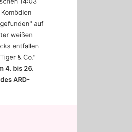
ischen 14:03
e Komödien
 gefunden" auf
nter weißen
cks entfallen
Tiger & Co."
 4. bis 26.
e des ARD-