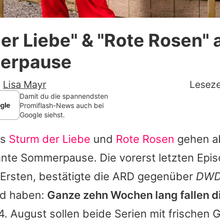
Datenschutzerklärung
er Liebe" & "Rote Rosen" 
Nutzungsbedingungen
erpause
Utiq verwalten
-
Lisa Mayr
Leseze
Damit du die spannendsten
Promiflash-News auch bei
Google siehst.
as
Sturm der Liebe
und
Rote Rosen
gehen ab
nte Sommerpause. Die vorerst letzten Epis
 Ersten, bestätigte die ARD gegenüber
DWD
ld haben:
Ganze zehn Wochen lang fallen 
. August sollen beide Serien mit frischen 