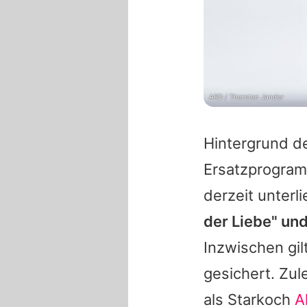
ARD / Thorsten Jander
Hintergrund d
Ersatzprogramm
derzeit unterl
der Liebe
" und
Inzwischen gil
gesichert. Zule
als Starkoch
A