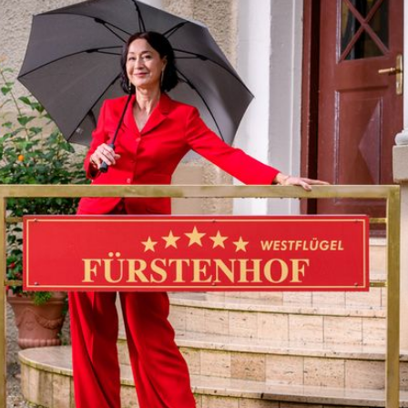
Filme & Serien
Lifestyle
Familie & Liebe
Promiflash Exklusiv
Alle Themen auf Promiflash
Jobs
App runterladen
Team
Redaktionelle Richtlinien
Impressum