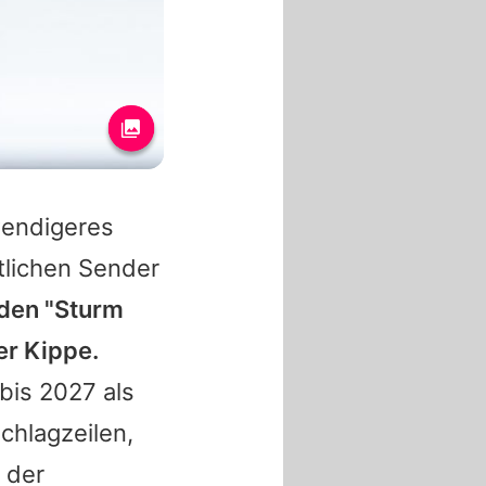
wendigeres
tlichen Sender
den "
Sturm
er Kippe.
bis 2027 als
Schlagzeilen,
 der