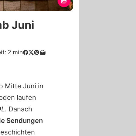
ab Juni
it:
2
min
 Mitte Juni in
oden laufen
L
. Danach
die Sendungen
Geschichten