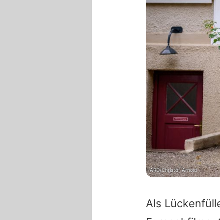
ARD/Christof Arnold
Als Lückenfüll