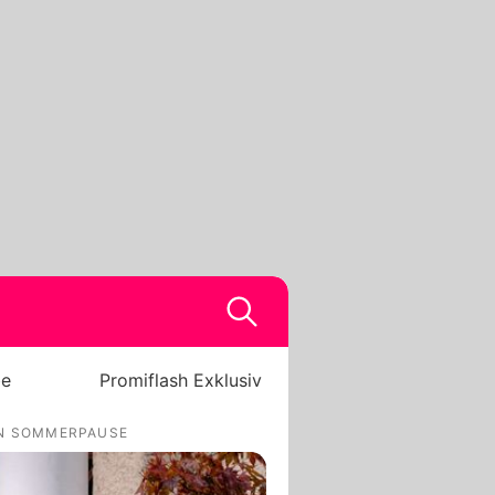
be
Promiflash Exklusiv
 IN SOMMERPAUSE