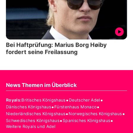
Bei Haftprüfung: Marius Borg Høiby
fordert seine Freilassung
News Themen im Überblick
•
•
Royals
:
Britisches Königshaus
Deutscher Adel
•
•
Dänisches Königshaus
Fürstenhaus Monaco
•
•
Niederländisches Königshaus
Norwegisches Königshaus
•
•
Schwedisches Königshaus
Spanisches Königshaus
Weitere Royals und Adel