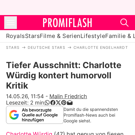
Royals
Stars
Filme & Serien
Lifestyle
Familie & 
STARS
DEUTSCHE STARS
CHARLOTTE ENGELHARDT
Royals
Tiefer Ausschnitt: Charlotte
Stars
Würdig kontert humorvoll
Filme & Serien
Kritik
Lifestyle
14.05.26, 11:54
-
Malin Friedrich
Lesezeit:
2
min
Familie & Liebe
Damit du die spannendsten
Promiflash-News auch bei
Promiflash Exklusiv
Google siehst.
Charlotte Würdig
(47) hat genug von fiesen