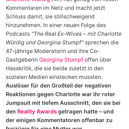
Alle Themen auf Promiflash
Kommentaren im Netz und macht jetzt
Jobs
Schluss damit, sie stillschweigend
hinzunehmen. In einer neuen Folge des
App runterladen
Podcasts
"The Real Ex-Wives – mit Charlotte
Team
Würdig und Georgina Stumpf"
sprechen die
47-jährige Moderatorin und ihre Co-
Redaktionelle Richtlinien
Gastgeberin
Georgina Stumpf
offen über
Impressum
Hasskritik, die sie beide zuletzt in den
sozialen Medien einstecken mussten.
Datenschutzerklärung
Auslöser für den Großteil der negativen
Nutzungsbedingungen
Reaktionen gegen Charlotte war ihr roter
Utiq verwalten
Jumpsuit mit tiefem Ausschnitt, den sie bei
den
Reality Awards
getragen hatte – und
der einigen Kommentatoren offenbar zu
freizügig für eine Mutter war.