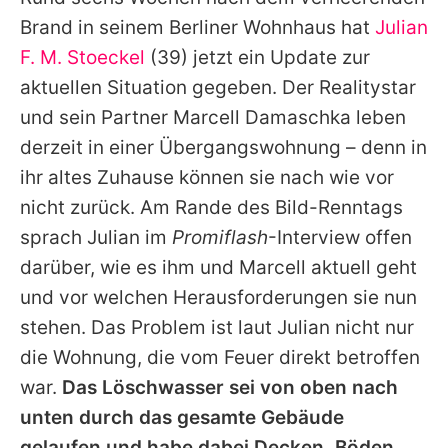
Alle Themen auf Promiflash
Brand in seinem Berliner Wohnhaus hat
Julian
Jobs
F. M. Stoeckel
(39) jetzt ein Update zur
aktuellen Situation gegeben. Der Realitystar
App runterladen
und sein Partner Marcell Damaschka leben
Team
derzeit in einer Übergangswohnung – denn in
ihr altes Zuhause können sie nach wie vor
Redaktionelle Richtlinien
nicht zurück. Am Rande des Bild-Renntags
Impressum
sprach Julian im
Promiflash
-Interview offen
darüber, wie es ihm und Marcell aktuell geht
Datenschutzerklärung
und vor welchen Herausforderungen sie nun
Nutzungsbedingungen
stehen. Das Problem ist laut Julian nicht nur
Utiq verwalten
die Wohnung, die vom Feuer direkt betroffen
war.
Das Löschwasser sei von oben nach
unten durch das gesamte Gebäude
gelaufen und habe dabei Decken, Böden