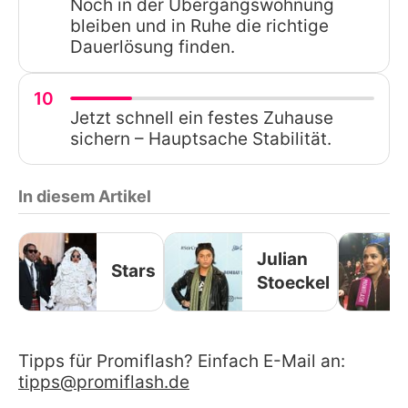
Noch in der Übergangswohnung
bleiben und in Ruhe die richtige
Dauerlösung finden.
10
Jetzt schnell ein festes Zuhause
sichern – Hauptsache Stabilität.
In diesem Artikel
Julian
Stars
Stoeckel
Tipps für Promiflash? Einfach E-Mail an:
tipps@promiflash.de