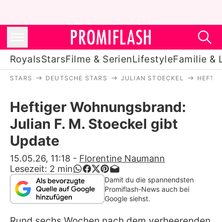
Royals
Stars
Filme & Serien
Lifestyle
Familie & 
STARS
DEUTSCHE STARS
JULIAN STOECKEL
HEFTIG
Royals
Heftiger Wohnungsbrand:
Stars
Julian F. M. Stoeckel gibt
Filme & Serien
Update
Lifestyle
15.05.26, 11:18
-
Florentine Naumann
Lesezeit:
2
min
Familie & Liebe
Damit du die spannendsten
Promiflash-News auch bei
Promiflash Exklusiv
Google siehst.
Rund sechs Wochen nach dem verheerenden