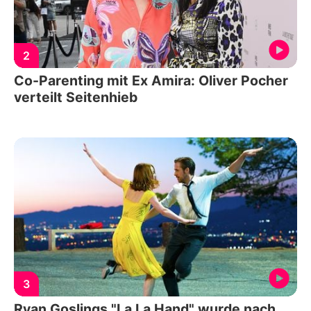
2
Co-Parenting mit Ex Amira: Oliver Pocher
verteilt Seitenhieb
3
Ryan Goslings "La La Hand" wurde nach