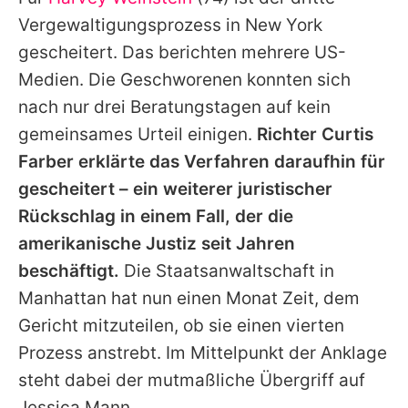
Alle Themen auf Promiflash
Vergewaltigungsprozess in New York
Jobs
gescheitert. Das berichten mehrere US-
Medien. Die Geschworenen konnten sich
App runterladen
nach nur drei Beratungstagen auf kein
Team
gemeinsames Urteil einigen.
Richter Curtis
Farber erklärte das Verfahren daraufhin für
Redaktionelle Richtlinien
gescheitert – ein weiterer juristischer
Impressum
Rückschlag in einem Fall, der die
amerikanische Justiz seit Jahren
Datenschutzerklärung
beschäftigt.
Die Staatsanwaltschaft in
Nutzungsbedingungen
Manhattan hat nun einen Monat Zeit, dem
Utiq verwalten
Gericht mitzuteilen, ob sie einen vierten
Prozess anstrebt. Im Mittelpunkt der Anklage
steht dabei der mutmaßliche Übergriff auf
Jessica Mann
.