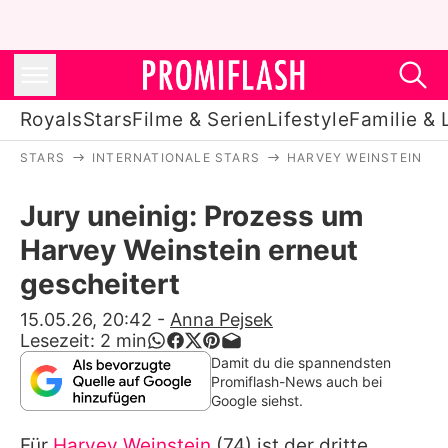
Royals
Stars
Filme & Serien
Lifestyle
Familie & 
STARS
INTERNATIONALE STARS
HARVEY WEINSTEIN
Royals
Jury uneinig: Prozess um
Stars
Harvey Weinstein erneut
Filme & Serien
gescheitert
Lifestyle
15.05.26, 20:42
-
Anna Pejsek
Lesezeit:
2
min
Familie & Liebe
Damit du die spannendsten
Promiflash-News auch bei
Promiflash Exklusiv
Google siehst.
Für
Harvey Weinstein
(74) ist der dritte