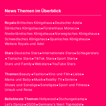
News Themen im Überblick
•
•
Royals
:
Britisches Königshaus
Deutscher Adel
•
•
Dänisches Königshaus
Fürstenhaus Monaco
•
•
Niederländisches Königshaus
Norwegisches Königshaus
•
•
Schwedisches Königshaus
Spanisches Königshaus
Weitere Royals und Adel
•
•
Stars
:
Deutsche Stars
Internationale Stars
Schlagerstars
•
•
•
•
Tierische Stars
TikTok Stars
Sport Stars
•
•
Stars und Family
Webstars
YouTube Stars
•
•
•
•
Themen
:
Beauty
Fashion
Kino und Film
Liebe
•
•
•
•
Mama und Baby
Musik
Reality TV
Serien
•
•
•
Shows und Sonstige
Sonstiges
Sport und Fitness
Urlaub und Reise
•
•
Beliebteste Themen
:
Hollywood
Dschungelcamp
•
•
•
Let's Dance
DSDS
Germany's Next Topmodel