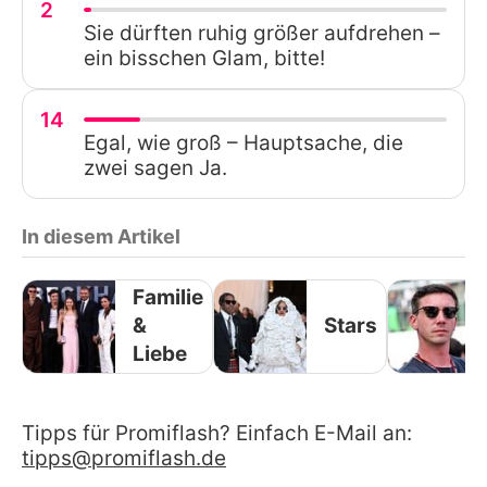
2
Sie dürften ruhig größer aufdrehen –
ein bisschen Glam, bitte!
14
Egal, wie groß – Hauptsache, die
zwei sagen Ja.
In diesem Artikel
Familie
&
Stars
Liebe
Tipps für Promiflash? Einfach E-Mail an:
tipps@promiflash.de