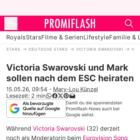
Royals
Stars
Filme & Serien
Lifestyle
Familie & 
STARS
DEUTSCHE STARS
VICTORIA SWAROVSKI
VIC
Royals
Victoria Swarovski und Mark
Stars
sollen nach dem ESC heiraten
Filme & Serien
15.05.26, 09:54
-
Mary-Lou Künzel
Lesezeit:
2
min
Lifestyle
Damit du die spannendsten
Promiflash-News auch bei
Familie & Liebe
Google siehst.
Promiflash Exklusiv
Während
Victoria Swarovski
(32) derzeit
noch als Moderatorin beim
Eurovision Song