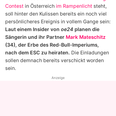
Alle Themen auf Promiflash
Contest
in Österreich
im Rampenlicht
steht,
soll hinter den Kulissen bereits ein noch viel
Jobs
persönlicheres Ereignis in vollem Gange sein:
App runterladen
Laut einem Insider von
oe24
planen die
Team
Sängerin und ihr Partner
Mark Mateschitz
(34), der Erbe des Red-Bull-Imperiums,
Redaktionelle Richtlinien
nach dem ESC zu heiraten.
Die Einladungen
Impressum
sollen demnach bereits verschickt worden
sein.
Datenschutzerklärung
Anzeige
Nutzungsbedingungen
Utiq verwalten