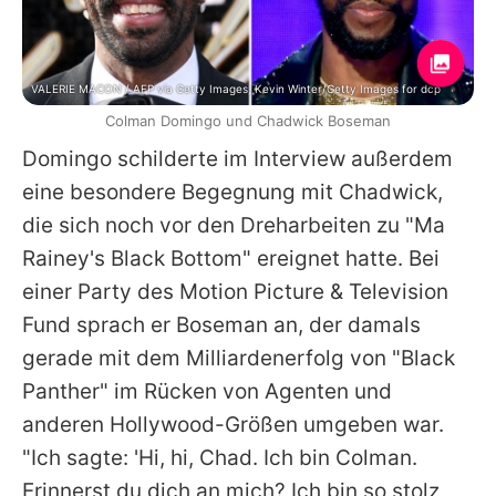
VALERIE MACON / AFP via Getty Images, Kevin Winter/Getty Images for dcp
Colman Domingo und Chadwick Boseman
Domingo schilderte im Interview außerdem
eine besondere Begegnung mit Chadwick,
die sich noch vor den Dreharbeiten zu "Ma
Rainey's Black Bottom" ereignet hatte. Bei
einer Party des Motion Picture & Television
Fund sprach er Boseman an, der damals
gerade mit dem Milliardenerfolg von "Black
Panther" im Rücken von Agenten und
anderen Hollywood-Größen umgeben war.
"Ich sagte: 'Hi, hi, Chad. Ich bin Colman.
Erinnerst du dich an mich? Ich bin so stolz