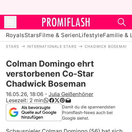
Royals
Stars
Filme & Serien
Lifestyle
Familie & 
STARS
INTERNATIONALE STARS
CHADWICK BOSEMAN
Royals
Colman Domingo ehrt
Stars
verstorbenen Co-Star
Filme & Serien
Chadwick Boseman
Lifestyle
16.05.26, 18:06
-
Julia Geißenhöner
Lesezeit:
2
min
Familie & Liebe
Damit du die spannendsten
Promiflash-News auch bei
Promiflash Exklusiv
Google siehst.
Schauspieler
Colman Domingo
(56) hat sich