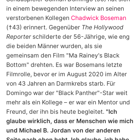
Alle Themen auf Promiflash
in einem bewegenden Interview an seinen
Jobs
verstorbenen Kollegen
Chadwick Boseman
(†43) erinnert. Gegenüber
The Hollywood
App runterladen
Reporter
schilderte der 56-Jährige, wie eng
Team
die beiden Männer wurden, als sie
gemeinsam den Film "Ma Rainey's Black
Redaktionelle Richtlinien
Bottom" drehten. Es war Bosemans letzte
Impressum
Filmrolle, bevor er im August 2020 im Alter
von 43 Jahren an Darmkrebs starb. Für
Datenschutzerklärung
Domingo war der "Black Panther"-Star weit
Nutzungsbedingungen
mehr als ein Kollege – er war ein Mentor und
Utiq verwalten
Freund, der ihn bis heute begleitet.
"Ich
glaube wirklich, dass er Menschen wie mich
und Michael B. Jordan von der anderen
Seite nach oben hebt. Ich glaube, ich habe