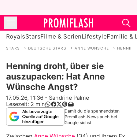
Royals
Stars
Filme & Serien
Lifestyle
Familie & 
STARS
DEUTSCHE STARS
ANNE WÜNSCHE
HENNING
Royals
Henning droht, über sie
Stars
auszupacken: Hat Anne
Filme & Serien
Wünsche Angst?
Lifestyle
17.05.26, 11:36
-
Sandrine Palme
Lesezeit:
2
min
Familie & Liebe
Damit du die spannendsten
Promiflash-News auch bei
Promiflash Exklusiv
Google siehst.
Zwischen
Anne Wünsche
(34) und ihrem Ex