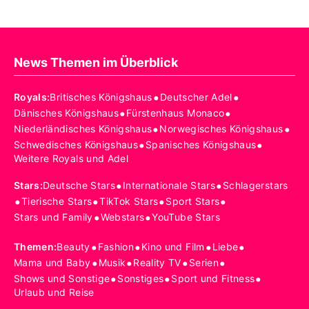
News Themen im Überblick
•
•
Royals
:
Britisches Königshaus
Deutscher Adel
•
•
Dänisches Königshaus
Fürstenhaus Monaco
•
•
Niederländisches Königshaus
Norwegisches Königshaus
•
•
Schwedisches Königshaus
Spanisches Königshaus
Weitere Royals und Adel
•
•
Stars
:
Deutsche Stars
Internationale Stars
Schlagerstars
•
•
•
•
Tierische Stars
TikTok Stars
Sport Stars
•
•
Stars und Family
Webstars
YouTube Stars
•
•
•
•
Themen
:
Beauty
Fashion
Kino und Film
Liebe
•
•
•
•
Mama und Baby
Musik
Reality TV
Serien
•
•
•
Shows und Sonstige
Sonstiges
Sport und Fitness
Urlaub und Reise