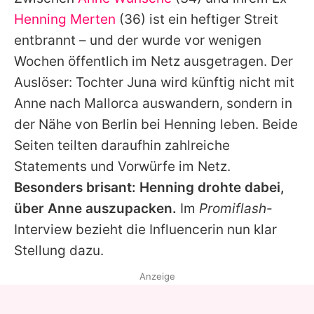
Alle Themen auf Promiflash
Henning Merten
(36) ist ein heftiger Streit
Jobs
entbrannt – und der wurde vor wenigen
Wochen öffentlich im Netz ausgetragen. Der
App runterladen
Auslöser: Tochter Juna wird künftig nicht mit
Team
Anne
nach Mallorca auswandern, sondern in
der Nähe von Berlin bei
Henning
leben. Beide
Redaktionelle Richtlinien
Seiten teilten daraufhin zahlreiche
Impressum
Statements und Vorwürfe im Netz.
Besonders brisant:
Henning
drohte dabei,
Datenschutzerklärung
über
Anne
auszupacken.
Im
Promiflash
-
Nutzungsbedingungen
Interview bezieht die Influencerin nun klar
Utiq verwalten
Stellung dazu.
Anzeige