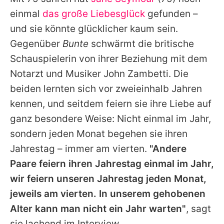
Alle Themen auf Promiflash
einmal
das große Liebesglück
gefunden –
Jobs
und sie könnte glücklicher kaum sein.
Gegenüber
Bunte
schwärmt die britische
App runterladen
Schauspielerin von ihrer Beziehung mit dem
Team
Notarzt und Musiker John Zambetti. Die
beiden lernten sich vor zweieinhalb Jahren
Redaktionelle Richtlinien
kennen, und seitdem feiern sie ihre Liebe auf
Impressum
ganz besondere Weise: Nicht einmal im Jahr,
sondern jeden Monat begehen sie ihren
Datenschutzerklärung
Jahrestag – immer am vierten.
"Andere
Nutzungsbedingungen
Paare feiern ihren Jahrestag einmal im Jahr,
Utiq verwalten
wir feiern unseren Jahrestag jeden Monat,
jeweils am vierten. In unserem gehobenen
Alter kann man nicht ein Jahr warten"
, sagt
sie lachend im Interview.