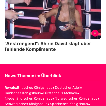
"Anstrengend": Shirin David klagt über
fehlende Komplimente
News Themen im Überblick
•
•
Royals
:
Britisches Königshaus
Deutscher Adel
•
•
Dänisches Königshaus
Fürstenhaus Monaco
•
•
Niederländisches Königshaus
Norwegisches Königshaus
•
•
Schwedisches Königshaus
Spanisches Königshaus