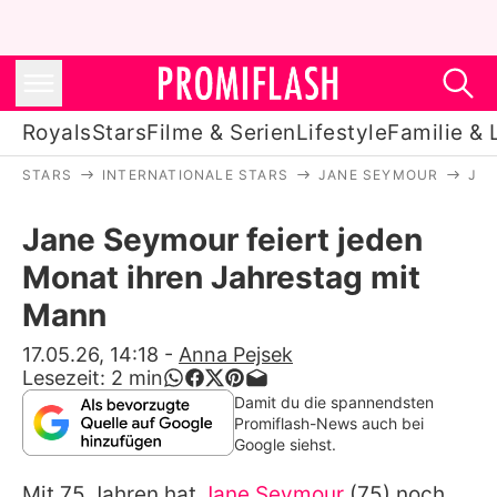
Royals
Stars
Filme & Serien
Lifestyle
Familie & 
STARS
INTERNATIONALE STARS
JANE SEYMOUR
JAN
Royals
Jane Seymour feiert jeden
Stars
Monat ihren Jahrestag mit
Filme & Serien
Mann
Lifestyle
17.05.26, 14:18
-
Anna Pejsek
Lesezeit:
2
min
Familie & Liebe
Damit du die spannendsten
Promiflash-News auch bei
Promiflash Exklusiv
Google siehst.
Mit 75 Jahren hat
Jane Seymour
(75) noch