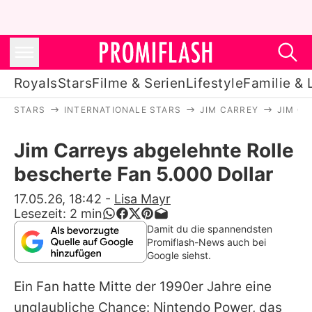
Royals
Stars
Filme & Serien
Lifestyle
Familie & 
STARS
INTERNATIONALE STARS
JIM CARREY
JIM CA
Royals
Jim Carreys abgelehnte Rolle
Stars
bescherte Fan 5.000 Dollar
Filme & Serien
17.05.26, 18:42
-
Lisa Mayr
Lesezeit:
2
min
Lifestyle
Damit du die spannendsten
Promiflash-News auch bei
Familie & Liebe
Google siehst.
Promiflash Exklusiv
Ein Fan hatte Mitte der 1990er Jahre eine
unglaubliche Chance: Nintendo Power, das