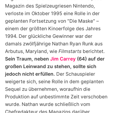
Alle Themen auf Promiflash
Magazin des Spielzeugriesen Nintendo,
verloste im Oktober 1995 eine Rolle in der
Jobs
geplanten Fortsetzung von "Die Maske" –
App runterladen
einem der größten Kinoerfolge des Jahres
Team
1994. Der glückliche Gewinner war der
damals zwölfjährige Nathan Ryan Runk aus
Redaktionelle Richtlinien
Arbutus, Maryland, wie
Filmstarts
berichtet.
Impressum
Sein Traum, neben
Jim Carrey
(64) auf der
großen Leinwand zu stehen, sollte sich
Datenschutzerklärung
jedoch nicht erfüllen.
Der Schauspieler
Nutzungsbedingungen
weigerte sich, seine Rolle in dem geplanten
Sequel zu übernehmen, woraufhin die
Utiq verwalten
Produktion auf unbestimmte Zeit verschoben
wurde. Nathan wurde schließlich vom
Chefredakteur des Magazins darüber