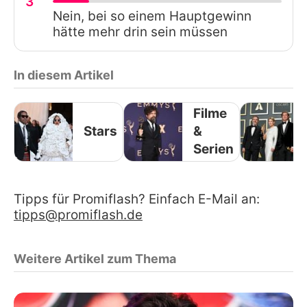
3
Nein, bei so einem Hauptgewinn
hätte mehr drin sein müssen
In diesem Artikel
Filme
Stars
&
Serien
Tipps für Promiflash? Einfach E-Mail an:
tipps@promiflash.de
Weitere Artikel zum Thema