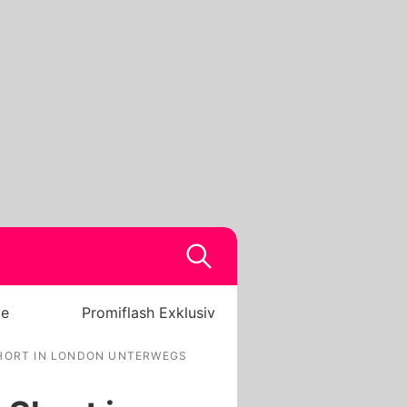
be
Promiflash Exklusiv
SHORT IN LONDON UNTERWEGS