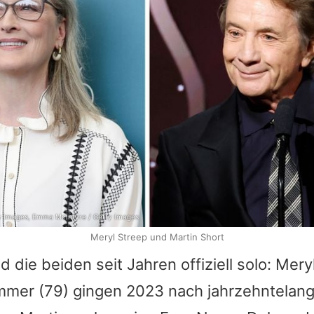
tty Images, Emma McIntyre / Getty Images
Meryl Streep und Martin Short
d die beiden seit Jahren offiziell solo:
Mery
mmer
(79) gingen 2023 nach jahrzehntelan