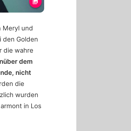
n
Meryl
und
ei den Golden
r die wahre
enüber dem
unde, nicht
rden die
zlich wurden
armont in Los