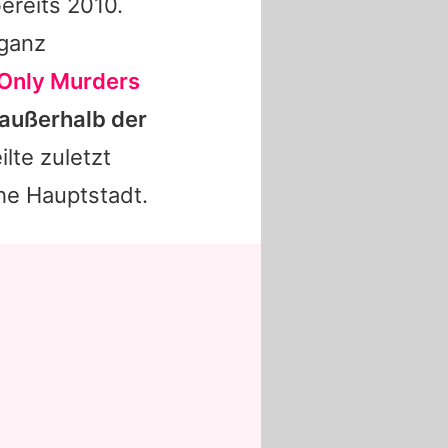
ereits 2010.
 ganz
Only Murders
l außerhalb der
ilte zuletzt
he Hauptstadt.