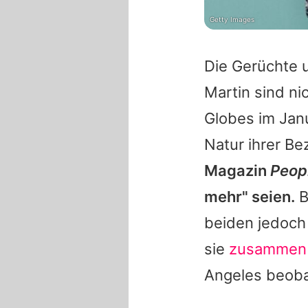
Getty Images
Die Gerüchte 
Martin
sind ni
Globes im Jan
Natur ihrer B
Magazin
Peop
mehr" seien.
B
beiden jedoch
sie
zusammen 
Angeles beoba