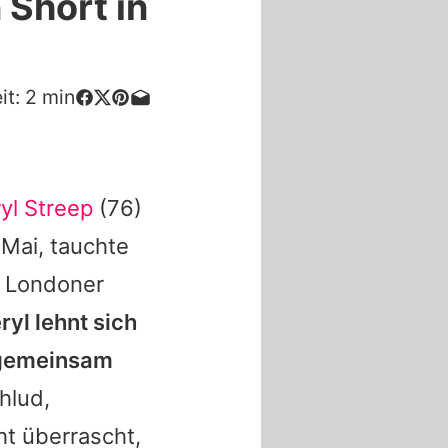
 Short in
it:
2
min
yl Streep
(76)
 Mai, tauchte
m Londoner
ryl
lehnt sich
 gemeinsam
hlud,
t überrascht,