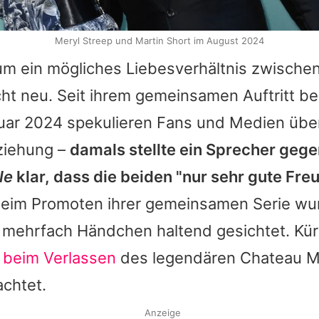
Meryl Streep und Martin Short im August 2024
um ein mögliches Liebesverhältnis zwische
cht neu. Seit ihrem gemeinsamen Auftritt b
uar 2024 spekulieren Fans und Medien übe
eziehung –
damals stellte ein Sprecher geg
le
klar, dass die beiden "nur sehr gute Fre
eim Promoten ihrer gemeinsamen Serie wu
 mehrfach Händchen haltend gesichtet. Kür
beim Verlassen
des legendären Chateau M
chtet.
Anzeige