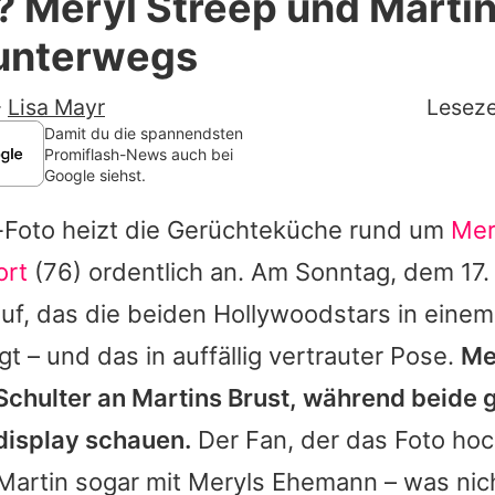
? Meryl Streep und Martin
Filme & Serien
unterwegs
Lifestyle
-
Lisa Mayr
Leseze
Familie & Liebe
Damit du die spannendsten
Promiflash-News auch bei
Google siehst.
Promiflash Exklusiv
-Foto heizt die Gerüchteküche rund um
Mer
Alle Themen auf Promiflash
ort
(76) ordentlich an. Am Sonntag, dem 17.
Jobs
uf, das die beiden Hollywoodstars in eine
App runterladen
gt – und das in auffällig vertrauter Pose.
Me
Team
 Schulter an
Martins
Brust, während beide
display schauen.
Der Fan, der das Foto hoc
Redaktionelle Richtlinien
Martin
sogar mit
Meryls
Ehemann – was nich
Impressum