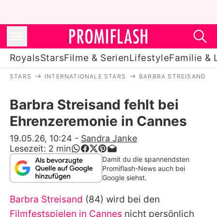
Royals
Stars
Filme & Serien
Lifestyle
Familie & 
STARS
INTERNATIONALE STARS
BARBRA STREISAND
Royals
Barbra Streisand fehlt bei
Stars
Ehrenzeremonie in Cannes
Filme & Serien
19.05.26, 10:24
-
Sandra Janke
Lesezeit:
2
min
Lifestyle
Damit du die spannendsten
Promiflash-News auch bei
Familie & Liebe
Google siehst.
Promiflash Exklusiv
Barbra Streisand
(84) wird bei den
Filmfestspielen in Cannes
nicht persönlich