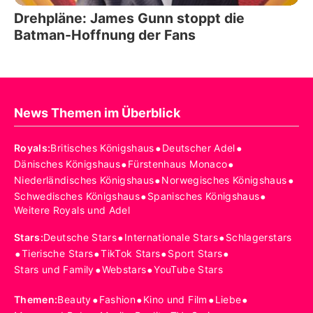
Drehpläne: James Gunn stoppt die
Batman-Hoffnung der Fans
News Themen im Überblick
•
•
Royals
:
Britisches Königshaus
Deutscher Adel
•
•
Dänisches Königshaus
Fürstenhaus Monaco
•
•
Niederländisches Königshaus
Norwegisches Königshaus
•
•
Schwedisches Königshaus
Spanisches Königshaus
Weitere Royals und Adel
•
•
Stars
:
Deutsche Stars
Internationale Stars
Schlagerstars
•
•
•
•
Tierische Stars
TikTok Stars
Sport Stars
•
•
Stars und Family
Webstars
YouTube Stars
•
•
•
•
Themen
:
Beauty
Fashion
Kino und Film
Liebe