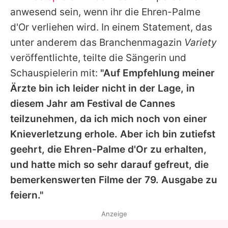
Alle Themen auf Promiflash
anwesend sein, wenn ihr die Ehren-Palme
d'Or verliehen wird. In einem Statement, das
Jobs
unter anderem das Branchenmagazin
Variety
App runterladen
veröffentlichte, teilte die Sängerin und
Team
Schauspielerin mit:
"Auf Empfehlung meiner
Ärzte bin ich leider nicht in der Lage, in
Redaktionelle Richtlinien
diesem Jahr am Festival de Cannes
Impressum
teilzunehmen, da ich mich noch von einer
Knieverletzung erhole. Aber ich bin zutiefst
Datenschutzerklärung
geehrt, die Ehren-Palme d'Or zu erhalten,
Nutzungsbedingungen
und hatte mich so sehr darauf gefreut, die
bemerkenswerten Filme der 79. Ausgabe zu
Utiq verwalten
feiern."
Anzeige