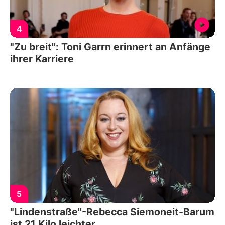
4
"Zu breit": Toni Garrn erinnert an Anfänge
ihrer Karriere
5
"Lindenstraße"-Rebecca Siemoneit-Barum
ist 21 Kilo leichter