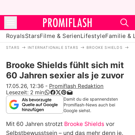
Royals
Stars
Filme & Serien
Lifestyle
Familie & 
STARS
INTERNATIONALE STARS
BROOKE SHIELDS
B
Royals
Brooke Shields fühlt sich mit
Stars
60 Jahren sexier als je zuvor
Filme & Serien
17.05.26, 12:36
-
Promiflash Redaktion
Lesezeit:
2
min
Lifestyle
Damit du die spannendsten
Promiflash-News auch bei
Familie & Liebe
Google siehst.
Promiflash Exklusiv
Mit 60 Jahren strotzt
Brooke Shields
vor
Selbstbewusstsein – und das mehr denn je.