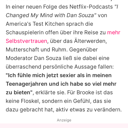
Alle Themen auf Promiflash
In einer neuen Folge des Netflix-Podcasts
"I
Changed My Mind with Dan Souza"
von
Jobs
America's Test Kitchen sprach die
App runterladen
Schauspielerin offen über ihre Reise zu
mehr
Team
Selbstvertrauen
, über das Älterwerden,
Mutterschaft und Ruhm. Gegenüber
Redaktionelle Richtlinien
Moderator Dan Souza ließ sie dabei eine
Impressum
überraschend persönliche Aussage fallen:
"Ich fühle mich jetzt sexier als in meinen
Datenschutzerklärung
Teenagerjahren und ich habe so viel mehr
Nutzungsbedingungen
zu bieten"
, erklärte sie. Für Brooke ist das
keine Floskel, sondern ein Gefühl, das sie
Utiq verwalten
dazu gebracht hat, aktiv etwas zu verändern.
Anzeige