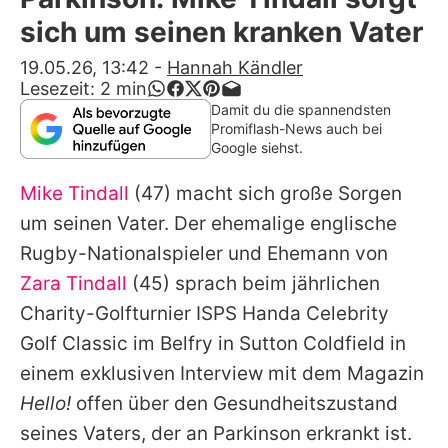
Alle Themen auf Promiflash
sich um seinen kranken Vater
Jobs
19.05.26, 13:42
-
Hannah Kändler
Lesezeit:
2
min
App runterladen
Damit du die spannendsten
Promiflash-News auch bei
Team
Google siehst.
Redaktionelle Richtlinien
Mike Tindall
(47) macht sich große Sorgen
um seinen Vater. Der ehemalige englische
Impressum
Rugby-Nationalspieler und Ehemann von
Datenschutzerklärung
Zara Tindall
(45) sprach beim jährlichen
Charity-Golfturnier ISPS Handa Celebrity
Nutzungsbedingungen
Golf Classic im Belfry in Sutton Coldfield in
Utiq verwalten
einem exklusiven Interview mit dem Magazin
Hello!
offen über den Gesundheitszustand
seines Vaters, der an Parkinson erkrankt ist.