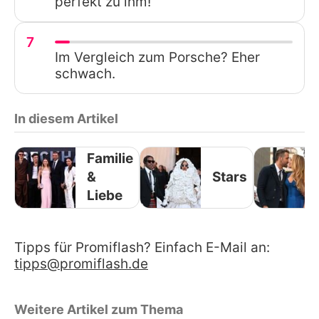
perfekt zu ihm!
7
Im Vergleich zum Porsche? Eher
schwach.
In diesem Artikel
Familie
&
Stars
Liebe
Tipps für Promiflash? Einfach E-Mail an:
tipps@promiflash.de
Weitere Artikel zum Thema