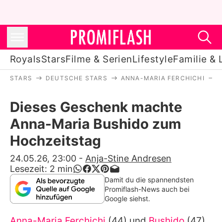
Royals
Stars
Filme & Serien
Lifestyle
Familie & 
STARS
DEUTSCHE STARS
ANNA-MARIA FERCHICHI
Royals
Dieses Geschenk machte
Stars
Anna-Maria Bushido zum
Filme & Serien
Hochzeitstag
Lifestyle
24.05.26, 23:00
-
Anja-Stine Andresen
Lesezeit:
2
min
Familie & Liebe
Damit du die spannendsten
Promiflash-News auch bei
Promiflash Exklusiv
Google siehst.
Anna-Maria Ferchichi
(44) und
Bushido
(47)