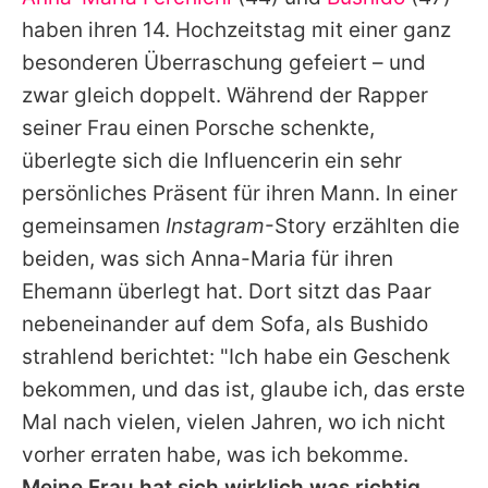
Alle Themen auf Promiflash
haben ihren 14. Hochzeitstag mit einer ganz
Jobs
besonderen Überraschung gefeiert – und
zwar gleich doppelt. Während der Rapper
App runterladen
seiner Frau einen Porsche schenkte,
Team
überlegte sich die Influencerin ein sehr
persönliches Präsent für ihren Mann. In einer
Redaktionelle Richtlinien
gemeinsamen
Instagram
-Story erzählten die
Impressum
beiden, was sich
Anna-Maria
für ihren
Ehemann überlegt hat. Dort sitzt das Paar
Datenschutzerklärung
nebeneinander auf dem Sofa, als
Bushido
Nutzungsbedingungen
strahlend berichtet: "Ich habe ein Geschenk
Utiq verwalten
bekommen, und das ist, glaube ich, das erste
Mal nach vielen, vielen Jahren, wo ich nicht
vorher erraten habe, was ich bekomme.
Meine Frau hat sich wirklich was richtig