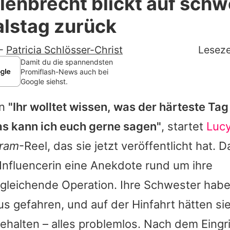
lenbrecht blickt auf sch
Filme & Serien
alstag zurück
Lifestyle
-
Patricia Schlösser-Christ
Leseze
Familie & Liebe
Damit du die spannendsten
Promiflash-News auch bei
Google siehst.
Promiflash Exklusiv
en
"Ihr wolltet wissen, was der härteste Ta
Alle Themen auf Promiflash
s kann ich euch gerne sagen"
, startet
Lucy
Jobs
gram
-Reel, das sie jetzt veröffentlicht hat. D
App runterladen
 Influencerin eine Anekdote rund um ihre
Team
gleichende Operation. Ihre Schwester habe
s gefahren, und auf der Hinfahrt hätten si
Redaktionelle Richtlinien
ehalten – alles problemlos. Nach dem Eingrif
Impressum