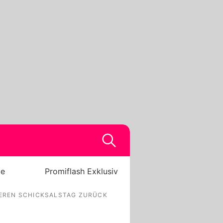
be
Promiflash Exklusiv
EREN SCHICKSALSTAG ZURÜCK