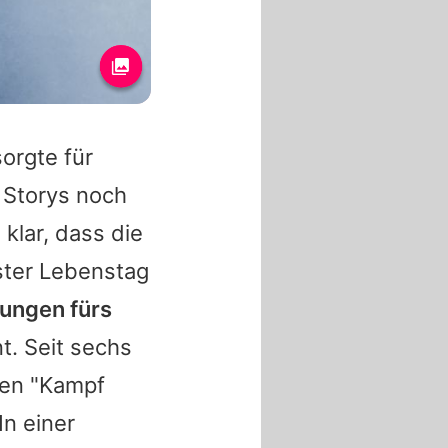
sorgte für
 Storys noch
 klar, dass die
mster Lebenstag
bungen fürs
nt. Seit sechs
inen "Kampf
In einer