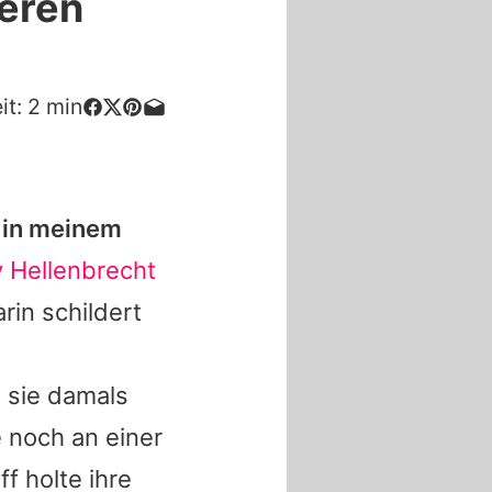
weren
it:
2
min
g in meinem
 Hellenbrecht
arin schildert
 sie damals
e noch an einer
f holte ihre