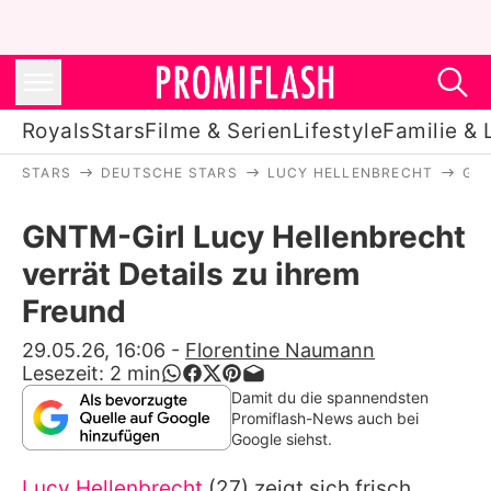
Royals
Stars
Filme & Serien
Lifestyle
Familie & 
STARS
DEUTSCHE STARS
LUCY HELLENBRECHT
GNT
Royals
GNTM-Girl Lucy Hellenbrecht
Stars
verrät Details zu ihrem
Filme & Serien
Freund
Lifestyle
29.05.26, 16:06
-
Florentine Naumann
Lesezeit:
2
min
Familie & Liebe
Damit du die spannendsten
Promiflash-News auch bei
Promiflash Exklusiv
Google siehst.
Lucy Hellenbrecht
(27) zeigt sich frisch