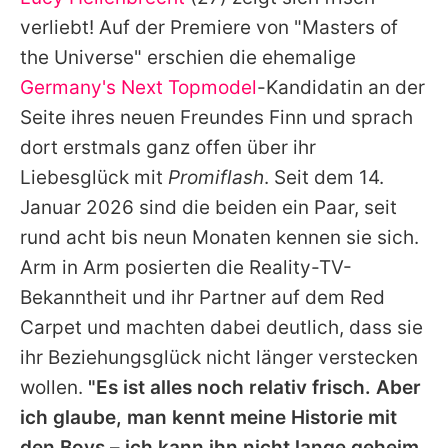
Alle Themen auf Promiflash
verliebt! Auf der Premiere von "Masters of
Jobs
the Universe" erschien die ehemalige
Germany's Next Topmodel
-Kandidatin an der
App runterladen
Seite ihres neuen Freundes Finn und sprach
Team
dort erstmals ganz offen über ihr
Liebesglück mit
Promiflash
. Seit dem 14.
Redaktionelle Richtlinien
Januar 2026 sind die beiden ein Paar, seit
Impressum
rund acht bis neun Monaten kennen sie sich.
Arm in Arm posierten die Reality-TV-
Datenschutzerklärung
Bekanntheit und ihr Partner auf dem Red
Nutzungsbedingungen
Carpet und machten dabei deutlich, dass sie
Utiq verwalten
ihr Beziehungsglück nicht länger verstecken
wollen.
"Es ist alles noch relativ frisch. Aber
ich glaube, man kennt meine Historie mit
den Boys – ich kann ihn nicht lange geheim