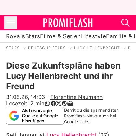
Royals
Stars
Filme & Serien
Lifestyle
Familie & 
STARS
DEUTSCHE STARS
LUCY HELLENBRECHT
DIE
Royals
Diese Zukunftspläne haben
Stars
Lucy Hellenbrecht und ihr
Filme & Serien
Freund
Lifestyle
31.05.26, 14:06
-
Florentine Naumann
Lesezeit:
2
min
Familie & Liebe
Damit du die spannendsten
Promiflash-News auch bei
Promiflash Exklusiv
Google siehst.
Seit Januar ist
Lucy Hellenbrecht
(27)