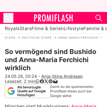
Royals
Stars
Filme & Serien
Lifestyle
Familie & 
STARS
DEUTSCHE STARS
ANNA-MARIA FERCHICHI
Royals
So vermögend sind Bushido
Stars
und Anna-Maria Ferchichi
Filme & Serien
wirklich
Lifestyle
24.05.26, 20:24
-
Anja-Stine Andresen
Lesezeit:
2
min
Familie & Liebe
Damit du die spannendsten
Promiflash-News auch bei
Promiflash Exklusiv
Google siehst.
München statt Musikbusiness:
Anna-Maria