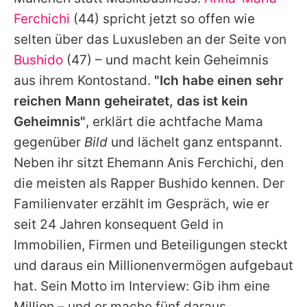
Alle Themen auf Promiflash
Ferchichi
(44) spricht jetzt so offen wie
Jobs
selten über das Luxusleben an der Seite von
Bushido
(47) – und macht kein Geheimnis
App runterladen
aus ihrem Kontostand.
"Ich habe einen sehr
Team
reichen Mann geheiratet, das ist kein
Geheimnis"
, erklärt die achtfache Mama
Redaktionelle Richtlinien
gegenüber
Bild
und lächelt ganz entspannt.
Impressum
Neben ihr sitzt Ehemann Anis Ferchichi, den
die meisten als Rapper
Bushido
kennen. Der
Datenschutzerklärung
Familienvater erzählt im Gespräch, wie er
Nutzungsbedingungen
seit 24 Jahren konsequent Geld in
Utiq verwalten
Immobilien, Firmen und Beteiligungen steckt
und daraus ein Millionenvermögen aufgebaut
hat. Sein Motto im Interview: Gib ihm eine
Million – und er mache fünf daraus.