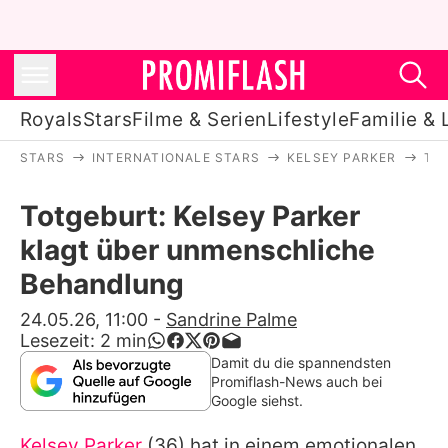
Royals
Stars
Filme & Serien
Lifestyle
Familie & 
STARS
INTERNATIONALE STARS
KELSEY PARKER
TO
Royals
Totgeburt: Kelsey Parker
Stars
klagt über unmenschliche
Filme & Serien
Behandlung
Lifestyle
24.05.26, 11:00
-
Sandrine Palme
Lesezeit:
2
min
Familie & Liebe
Damit du die spannendsten
Promiflash-News auch bei
Promiflash Exklusiv
Google siehst.
Kelsey Parker
(36) hat in einem emotionalen