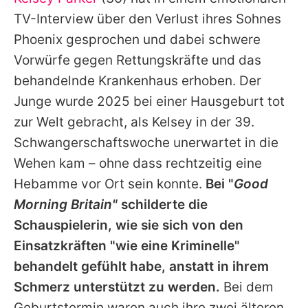
Alle Themen auf Promiflash
TV-Interview über den Verlust ihres Sohnes
Jobs
Phoenix gesprochen und dabei schwere
Vorwürfe gegen Rettungskräfte und das
App runterladen
behandelnde Krankenhaus erhoben. Der
Team
Junge wurde 2025 bei einer Hausgeburt tot
zur Welt gebracht, als
Kelsey
in der 39.
Redaktionelle Richtlinien
Schwangerschaftswoche unerwartet in die
Impressum
Wehen kam – ohne dass rechtzeitig eine
Hebamme vor Ort sein konnte.
Bei "
Good
Datenschutzerklärung
Morning Britain"
schilderte die
Nutzungsbedingungen
Schauspielerin, wie sie sich von den
Utiq verwalten
Einsatzkräften "wie eine Kriminelle"
behandelt gefühlt habe, anstatt in ihrem
Schmerz unterstützt zu werden.
Bei dem
Geburtstermin waren auch ihre zwei älteren