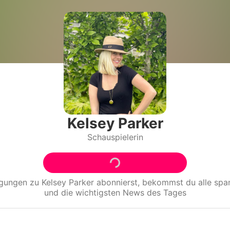
Filme & Serien
Lifestyle
Familie & Liebe
Promiflash Exklusiv
Alle Themen auf Promiflash
Kelsey Parker
Schauspielerin
Jobs
App runterladen
Team
igungen zu
Kelsey Parker
abonnierst, bekommst du alle sp
und die wichtigsten News des Tages
Redaktionelle Richtlinien
Impressum