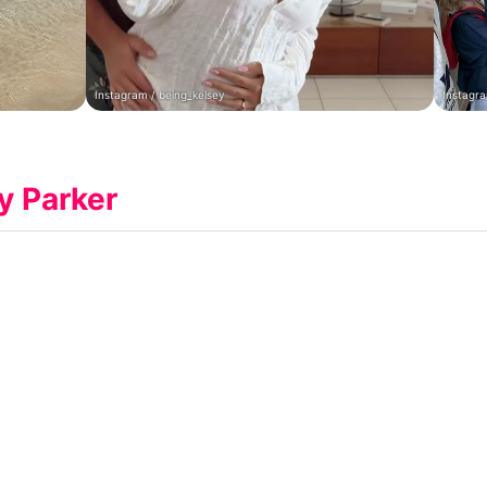
Instagram / being_kelsey
Instagra
y Parker