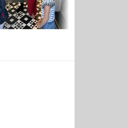
m / being_kelsey
Instagram / being_kelsey