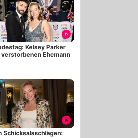
odestag: Kelsey Parker
t verstorbenen Ehemann
 Schicksalsschlägen: