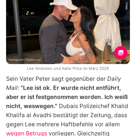
Instagram / katieprice
Lee Andrews und Katie Price im März 2026
Sein Vater Peter sagt gegenüber der
Daily
Mail
:
"
Lee
ist ok. Er wurde nicht entführt,
aber er ist festgenommen worden. Ich weiß
nicht, weswegen."
Dubais Polizeichef Khalid
Khalifa al Avadhi bestätigt der Zeitung, dass
gegen
Lee
mehrere Haftbefehle vor allem
wegen Betrugs
vorliegen. Gleichzeitig