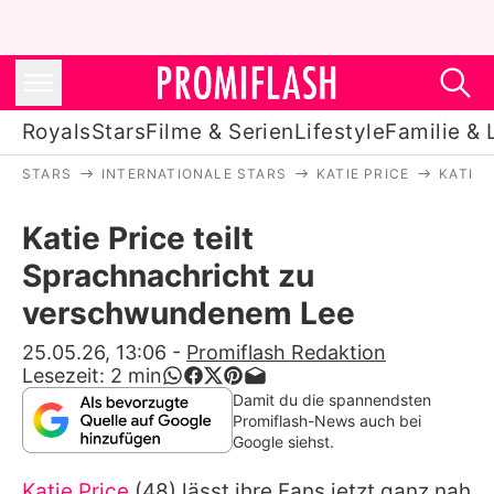
Royals
Stars
Filme & Serien
Lifestyle
Familie & 
STARS
INTERNATIONALE STARS
KATIE PRICE
KATIE
Royals
Katie Price teilt
Stars
Sprachnachricht zu
Filme & Serien
verschwundenem Lee
Lifestyle
25.05.26, 13:06
-
Promiflash Redaktion
Lesezeit:
2
min
Familie & Liebe
Damit du die spannendsten
Promiflash-News auch bei
Promiflash Exklusiv
Google siehst.
Katie Price
(48) lässt ihre Fans jetzt ganz nah