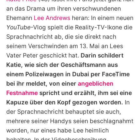
Alle Themen auf Promiflash
an das Drama um ihren verschwundenen
Jobs
Ehemann
Lee Andrews
heran: In einem neuen
YouTube
-Vlog spielt die Reality-TV-Ikone die
App runterladen
Sprachnachricht ab, die sie direkt nach
Team
seinem Verschwinden am 13. Mai an
Lees
Vater Peter geschickt hat.
Darin schildert
Redaktionelle Richtlinien
Katie
, wie sich der Geschäftsmann aus
Impressum
einem Polizeiwagen in Dubai per FaceTime
bei ihr meldet, von einer
angeblichen
Datenschutzerklärung
Festnahme
spricht und erzählt, ihm sei eine
Nutzungsbedingungen
Kapuze über den Kopf gezogen worden.
In
Utiq verwalten
der Sprachnachricht behauptet sie auch,
mehrere seiner Handys seien beschlagnahmt
worden, nur eines habe
Lee
heimlich
behalten. In der Videobeschreibung