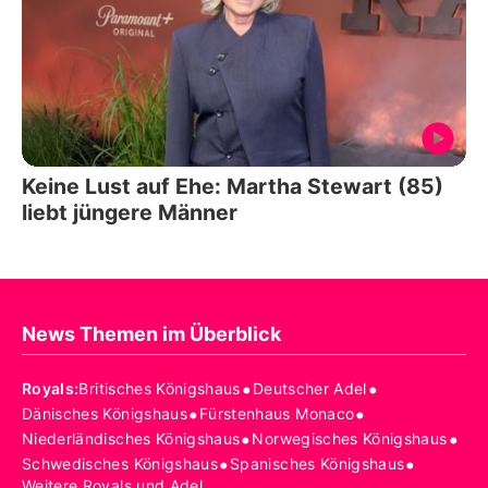
Keine Lust auf Ehe: Martha Stewart (85)
liebt jüngere Männer
News Themen im Überblick
•
•
Royals
:
Britisches Königshaus
Deutscher Adel
•
•
Dänisches Königshaus
Fürstenhaus Monaco
•
•
Niederländisches Königshaus
Norwegisches Königshaus
•
•
Schwedisches Königshaus
Spanisches Königshaus
Weitere Royals und Adel