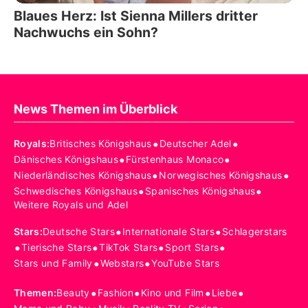
Blaues Herz: Ist Sienna Millers dritter
Nachwuchs ein Sohn?
News Themen im Überblick
•
•
Royals
:
Britisches Königshaus
Deutscher Adel
•
•
Dänisches Königshaus
Fürstenhaus Monaco
•
•
Niederländisches Königshaus
Norwegisches Königshaus
•
•
Schwedisches Königshaus
Spanisches Königshaus
Weitere Royals und Adel
•
•
Stars
:
Deutsche Stars
Internationale Stars
Schlagerstars
•
•
•
•
Tierische Stars
TikTok Stars
Sport Stars
•
•
Stars und Family
Webstars
YouTube Stars
•
•
•
•
Themen
:
Beauty
Fashion
Kino und Film
Liebe