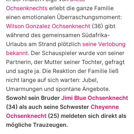
Alle Themen auf Promiflash
Ochsenknechts
erlebt die ganze Familie
Jobs
einen emotionalen Überraschungsmoment:
Wilson Gonzalez Ochsenknecht
(36) gibt
App runterladen
während des gemeinsamen Südafrika-
Team
Urlaubs am Strand plötzlich
seine Verlobung
bekannt
. Der Schauspieler wurde von seiner
Redaktionelle Richtlinien
Partnerin, der Mutter seiner Tochter, gefragt
Impressum
und sagte ja. Die Reaktion der Familie ließ
nicht lange auf sich warten: Jubel,
Datenschutzerklärung
Umarmungen und spontane Angebote.
Nutzungsbedingungen
Sowohl sein Bruder
Jimi Blue Ochsenknecht
Utiq verwalten
(34) als auch seine Schwester
Cheyenne
Ochsenknecht
(25) meldeten sich direkt als
mögliche Trauzeugen.