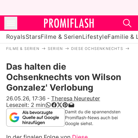
Royals
Stars
Filme & Serien
Lifestyle
Familie & 
FILME & SERIEN
SERIEN
DIESE OCHSENKNECHTS
DA
Royals
Das halten die
Stars
Ochsenknechts von Wilson
Filme & Serien
Gonzalez' Verlobung
Lifestyle
26.05.26, 17:36
-
Theresa Neureuter
Lesezeit:
2
min
Familie & Liebe
Damit du die spannendsten
Promiflash-News auch bei
Promiflash Exklusiv
Google siehst.
In der finalen Folge von
Diese