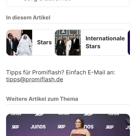
In diesem Artikel
Internationale
Stars
Stars
Tipps für Promiflash? Einfach E-Mail an:
tipps@promiflash.de
Weitere Artikel zum Thema