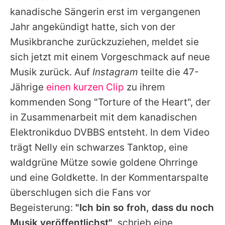
Alle Themen auf Promiflash
kanadische Sängerin erst im vergangenen
Jahr angekündigt hatte, sich von der
Jobs
Musikbranche zurückzuziehen, meldet sie
App runterladen
sich jetzt mit einem Vorgeschmack auf neue
Team
Musik zurück. Auf
Instagram
teilte die 47-
Jährige
einen kurzen Clip
zu ihrem
Redaktionelle Richtlinien
kommenden Song "Torture of the Heart", der
Impressum
in Zusammenarbeit mit dem kanadischen
Elektronikduo DVBBS entsteht. In dem Video
Datenschutzerklärung
trägt
Nelly
ein schwarzes Tanktop, eine
Nutzungsbedingungen
waldgrüne Mütze sowie goldene Ohrringe
und eine Goldkette. In der Kommentarspalte
Utiq verwalten
überschlugen sich die Fans vor
Begeisterung:
"Ich bin so froh, dass du noch
Musik veröffentlichst"
, schrieb eine