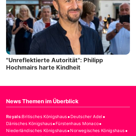
"Unreflektierte Autorität": Philipp
Hochmairs harte Kindheit
News Themen im Überblick
•
•
Royals
:
Britisches Königshaus
Deutscher Adel
•
•
Dänisches Königshaus
Fürstenhaus Monaco
•
•
Niederländisches Königshaus
Norwegisches Königshaus