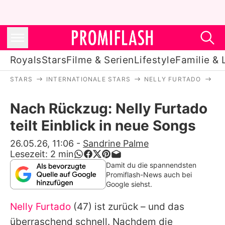
Royals
Stars
Filme & Serien
Lifestyle
Familie & 
STARS
INTERNATIONALE STARS
NELLY FURTADO
NA
Royals
Nach Rückzug: Nelly Furtado
Stars
teilt Einblick in neue Songs
Filme & Serien
26.05.26, 11:06
-
Sandrine Palme
Lesezeit:
2
min
Lifestyle
Damit du die spannendsten
Promiflash-News auch bei
Familie & Liebe
Google siehst.
Promiflash Exklusiv
Nelly Furtado
(47) ist zurück – und das
überraschend schnell. Nachdem die