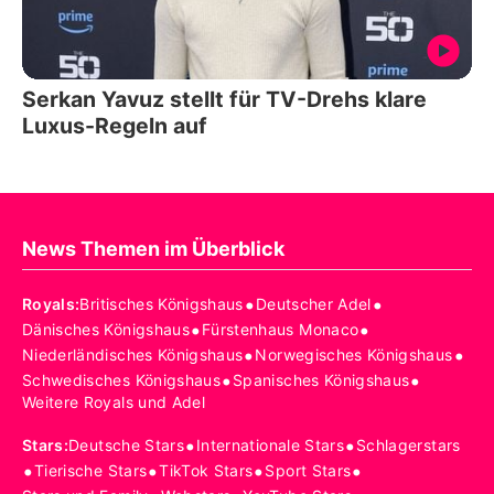
Serkan Yavuz stellt für TV-Drehs klare
Luxus-Regeln auf
News Themen im Überblick
•
•
Royals
:
Britisches Königshaus
Deutscher Adel
•
•
Dänisches Königshaus
Fürstenhaus Monaco
•
•
Niederländisches Königshaus
Norwegisches Königshaus
•
•
Schwedisches Königshaus
Spanisches Königshaus
Weitere Royals und Adel
•
•
Stars
:
Deutsche Stars
Internationale Stars
Schlagerstars
•
•
•
•
Tierische Stars
TikTok Stars
Sport Stars