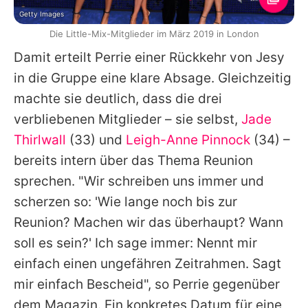
Getty Images
Die Little-Mix-Mitglieder im März 2019 in London
Damit erteilt
Perrie
einer Rückkehr von
Jesy
in die Gruppe eine klare Absage. Gleichzeitig
machte sie deutlich, dass die drei
verbliebenen Mitglieder – sie selbst,
Jade
Thirlwall
(33) und
Leigh-Anne Pinnock
(34) –
bereits intern über das Thema Reunion
sprechen. "Wir schreiben uns immer und
scherzen so: 'Wie lange noch bis zur
Reunion? Machen wir das überhaupt? Wann
soll es sein?' Ich sage immer: Nennt mir
einfach einen ungefähren Zeitrahmen. Sagt
mir einfach Bescheid", so
Perrie
gegenüber
dem Magazin. Ein konkretes Datum für eine