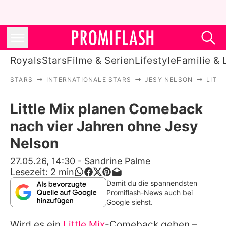
Royals
Stars
Filme & Serien
Lifestyle
Familie & 
STARS
INTERNATIONALE STARS
JESY NELSON
LITT
Royals
Little Mix planen Comeback
Stars
nach vier Jahren ohne Jesy
Filme & Serien
Nelson
Lifestyle
27.05.26, 14:30
-
Sandrine Palme
Lesezeit:
2
min
Familie & Liebe
Damit du die spannendsten
Promiflash-News auch bei
Promiflash Exklusiv
Google siehst.
Wird es ein
Little Mix
-Comeback geben –