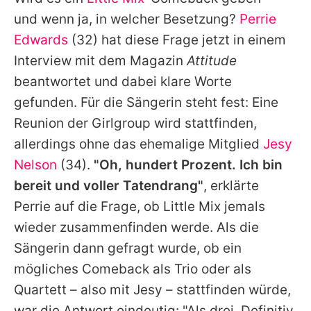
Alle Themen auf Promiflash
und wenn ja, in welcher Besetzung?
Perrie
Jobs
Edwards
(32) hat diese Frage jetzt in einem
Interview mit dem Magazin
Attitude
App runterladen
beantwortet und dabei klare Worte
Team
gefunden. Für die Sängerin steht fest: Eine
Reunion der Girlgroup wird stattfinden,
Redaktionelle Richtlinien
allerdings ohne das ehemalige Mitglied
Jesy
Impressum
Nelson
(34).
"Oh, hundert Prozent. Ich bin
bereit und voller Tatendrang"
, erklärte
Datenschutzerklärung
Perrie
auf die Frage, ob
Little Mix
jemals
Nutzungsbedingungen
wieder zusammenfinden werde. Als die
Utiq verwalten
Sängerin dann gefragt wurde, ob ein
mögliches Comeback als Trio oder als
Quartett – also mit
Jesy
– stattfinden würde,
war die Antwort eindeutig: "Als drei. Definitiv