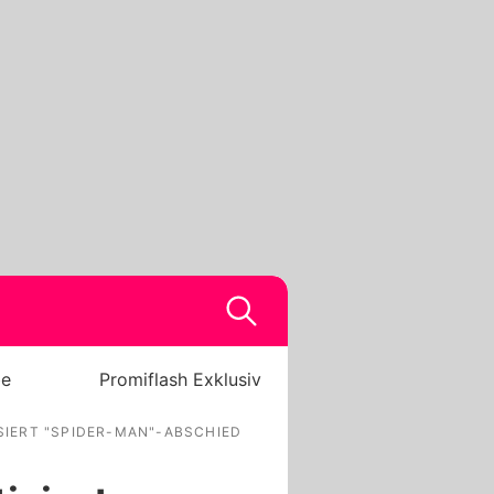
be
Promiflash Exklusiv
IERT "SPIDER-MAN"-ABSCHIED