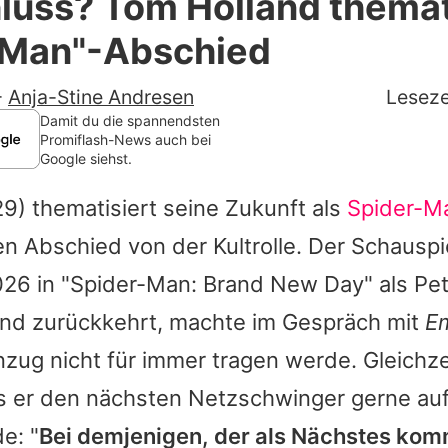
luss? Tom Holland themat
Filme & Serien
-Man"-Abschied
Lifestyle
-
Anja-Stine Andresen
Leseze
Familie & Liebe
Damit du die spannendsten
Promiflash-News auch bei
Google siehst.
Promiflash Exklusiv
9) thematisiert seine Zukunft als
Spider-M
Alle Themen auf Promiflash
n Abschied von der Kultrolle. Der Schauspie
Jobs
026 in "Spider-Man: Brand New Day" als Pet
App runterladen
and zurückkehrt, machte im Gespräch mit
E
Team
zug nicht für immer tragen werde. Gleichze
s er den nächsten Netzschwinger gerne auf
Redaktionelle Richtlinien
e: "
Bei demjenigen, der als Nächstes kom
Impressum