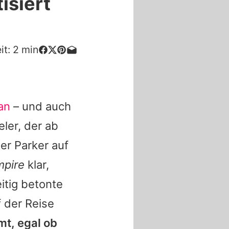
isiert
it:
2
min
an
– und auch
ler, der ab
er Parker auf
mpire
klar,
itig betonte
 der Reise
mt, egal ob