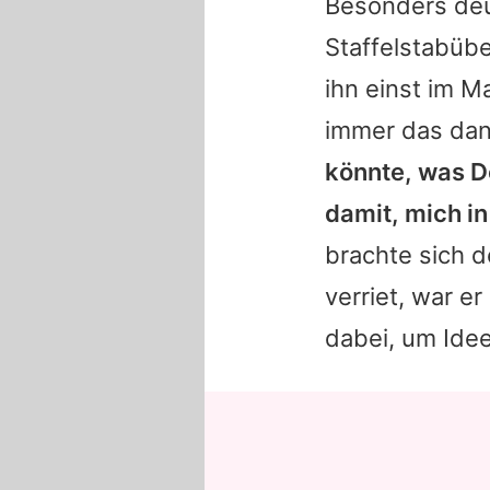
Besonders de
Staffelstabüb
ihn einst im M
immer das dann
könnte, was D
damit, mich i
brachte sich d
verriet, war e
dabei, um Idee