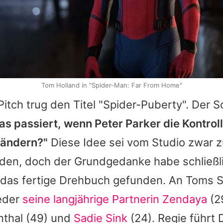
Tom Holland in "Spider-Man: Far From Home"
itch trug den Titel "Spider-Puberty". Der S
s passiert, wenn Peter Parker die Kontroll
rändern?"
Diese Idee sei vom Studio zwar z
den, doch der Grundgedanke habe schließl
 das fertige Drehbuch gefunden. An
Toms
S
eder
seine langjährige Partnerin
Zendaya
(2
nthal
(49) und
Sadie Sink
(24). Regie führt