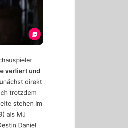
chauspieler
e verliert und
unächst direkt
ich trotzdem
eite stehen im
9) als MJ
Destin Daniel