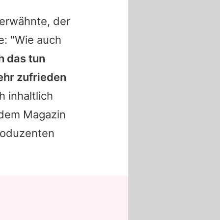
erwähnte, der
te: "Wie auch
h das tun
ehr zufrieden
 inhaltlich
r dem Magazin
Produzenten