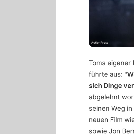
ActionPress
Toms
eigener P
führte aus:
"Wa
sich Dinge ve
abgelehnt wor
seinen Weg in
neuen Film wi
sowie
Jon Ber