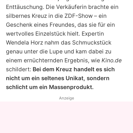
Alle Themen auf Promiflash
Enttäuschung. Die Verkäuferin brachte ein
silbernes Kreuz in die ZDF-Show – ein
Jobs
Geschenk eines Freundes, das sie für ein
App runterladen
wertvolles Einzelstück hielt. Expertin
Team
Wendela Horz
nahm das Schmuckstück
genau unter die Lupe und kam dabei zu
Redaktionelle Richtlinien
einem ernüchternden Ergebnis, wie
Kino.de
Impressum
schildert:
Bei dem Kreuz handelt es sich
nicht um ein seltenes Unikat, sondern
Datenschutzerklärung
schlicht um ein Massenprodukt.
Nutzungsbedingungen
Anzeige
Utiq verwalten