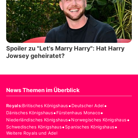
Spoiler zu "Let's Marry Harry": Hat Harry
Jowsey geheiratet?
News Themen im Überblick
•
•
Royals
:
Britisches Königshaus
Deutscher Adel
•
•
Dänisches Königshaus
Fürstenhaus Monaco
•
•
Niederländisches Königshaus
Norwegisches Königshaus
•
•
Schwedisches Königshaus
Spanisches Königshaus
Weitere Royals und Adel