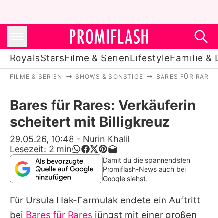
Royals
Stars
Filme & Serien
Lifestyle
Familie & 
FILME & SERIEN
SHOWS & SONSTIGE
BARES FÜR RARES
Royals
Bares für Rares: Verkäuferin
Stars
scheitert mit Billigkreuz
Filme & Serien
29.05.26, 10:48
-
Nurin Khalil
Lesezeit:
2
min
Lifestyle
Damit du die spannendsten
Promiflash-News auch bei
Familie & Liebe
Google siehst.
Promiflash Exklusiv
Für Ursula Hak-Farmulak endete ein Auftritt
bei
Bares für Rares
jüngst mit einer großen