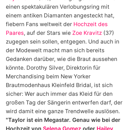
Alle Themen auf Promiflash
einen spektakulären Verlobungsring mit
einem antiken Diamanten angesteckt hat,
Jobs
fiebern Fans weltweit der
Hochzeit des
App runterladen
Paares
, auf der Stars wie
Zoe Kravitz
(37)
Team
zugegen sein sollen, entgegen. Und auch in
der Modewelt macht man sich bereits
Redaktionelle Richtlinien
Gedanken darüber, wie die Braut aussehen
Impressum
könnte. Dorothy Silver, Direktorin für
Merchandising beim New Yorker
Datenschutzerklärung
Brautmodenhaus Kleinfeld Bridal, ist sich
Nutzungsbedingungen
sicher: Wer auch immer das Kleid für den
großen Tag der Sängerin entwerfen darf, der
Utiq verwalten
wird damit eine ganze Trendwelle auslösen.
"Taylor ist ein Megastar. Genau wie bei der
Hochzeit von
Selena Gomez
oder
Hailey