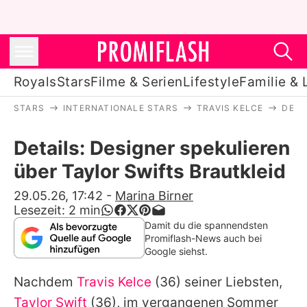
Royals
Stars
Filme & Serien
Lifestyle
Familie & 
STARS
INTERNATIONALE STARS
TRAVIS KELCE
DETA
Royals
Details: Designer spekulieren
Stars
über Taylor Swifts Brautkleid
Filme & Serien
29.05.26, 17:42
-
Marina Birner
Lesezeit:
2
min
Lifestyle
Damit du die spannendsten
Promiflash-News auch bei
Familie & Liebe
Google siehst.
Promiflash Exklusiv
Nachdem
Travis Kelce
(36) seiner Liebsten,
Taylor Swift
(36), im vergangenen Sommer