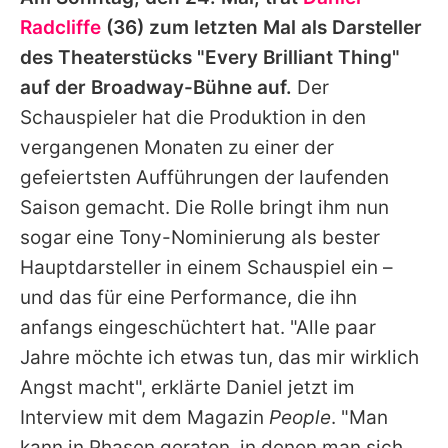
Alle Themen auf Promiflash
Radcliffe
(36) zum letzten Mal als Darsteller
Jobs
des Theaterstücks "Every Brilliant Thing"
auf der Broadway-Bühne auf.
Der
App runterladen
Schauspieler hat die Produktion in den
Team
vergangenen Monaten zu einer der
gefeiertsten Aufführungen der laufenden
Redaktionelle Richtlinien
Saison gemacht. Die Rolle bringt ihm nun
Impressum
sogar eine Tony-Nominierung als bester
Hauptdarsteller in einem Schauspiel ein –
Datenschutzerklärung
und das für eine Performance, die ihn
Nutzungsbedingungen
anfangs eingeschüchtert hat. "Alle paar
Utiq verwalten
Jahre möchte ich etwas tun, das mir wirklich
Angst macht", erklärte
Daniel
jetzt im
Interview mit dem Magazin
People
. "Man
kann in Phasen geraten, in denen man sich