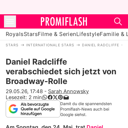
Royals
Stars
Filme & Serien
Lifestyle
Familie & 
STARS
INTERNATIONALE STARS
DANIEL RADCLIFFE
Royals
Daniel Radcliffe
Stars
verabschiedet sich jetzt von
Filme & Serien
Broadway-Rolle
Lifestyle
29.05.26, 17:48
-
Sarah Annowsky
Lesezeit:
2
min
Familie & Liebe
Damit du die spannendsten
Promiflash-News auch bei
Promiflash Exklusiv
Google siehst.
Am Sonntag, den 24. Mai, trat
Daniel