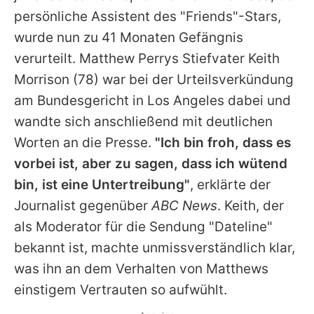
Alle Themen auf Promiflash
persönliche Assistent des "Friends"-Stars,
wurde nun zu 41 Monaten Gefängnis
Jobs
verurteilt.
Matthew Perrys
Stiefvater
Keith
App runterladen
Morrison
(78) war bei der Urteilsverkündung
Team
am Bundesgericht in Los Angeles dabei und
wandte sich anschließend mit deutlichen
Redaktionelle Richtlinien
Worten an die Presse.
"Ich bin froh, dass es
Impressum
vorbei ist, aber zu sagen, dass ich wütend
bin, ist eine Untertreibung"
, erklärte der
Datenschutzerklärung
Journalist gegenüber
ABC News
.
Keith
, der
Nutzungsbedingungen
als Moderator für die Sendung "Dateline"
bekannt ist, machte unmissverständlich klar,
Utiq verwalten
was ihn an dem Verhalten von
Matthews
einstigem Vertrauten so aufwühlt.