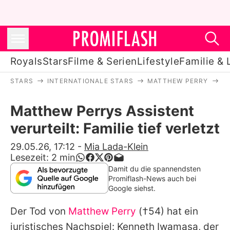
Royals
Stars
Filme & Serien
Lifestyle
Familie & 
STARS
INTERNATIONALE STARS
MATTHEW PERRY
M
Royals
Matthew Perrys Assistent
Stars
verurteilt: Familie tief verletzt
Filme & Serien
29.05.26, 17:12
-
Mia Lada-Klein
Lesezeit:
2
min
Lifestyle
Damit du die spannendsten
Promiflash-News auch bei
Familie & Liebe
Google siehst.
Promiflash Exklusiv
Der Tod von
Matthew Perry
(†54) hat ein
juristisches Nachspiel: Kenneth Iwamasa, der