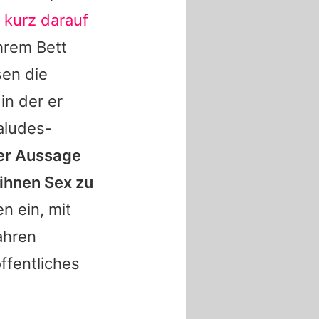
h
kurz darauf
hrem Bett
en die
in der er
aludes-
ner Aussage
 ihnen Sex zu
n ein, mit
ahren
ffentliches