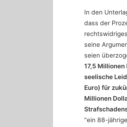
In den Unterla
dass der Proze
rechtswidriges
seine Argument
seien überzoge
17,5 Millionen
seelische Leid
Euro) für zuk
Millionen Doll
Strafschadens
"ein 88-jährig