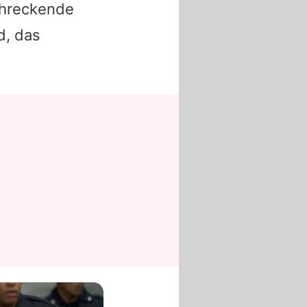
chreckende
d, das