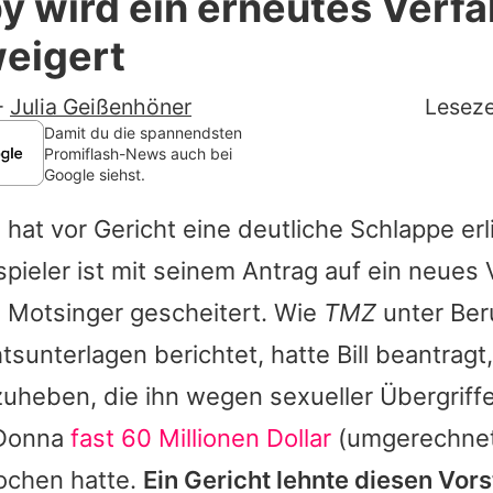
by wird ein erneutes Verf
Filme & Serien
weigert
Lifestyle
-
Julia Geißenhöner
Leseze
Familie & Liebe
Damit du die spannendsten
Promiflash-News auch bei
Google siehst.
Promiflash Exklusiv
 hat vor Gericht eine deutliche Schlappe erl
Alle Themen auf Promiflash
pieler ist mit seinem Antrag auf ein neues 
Jobs
a Motsinger gescheitert. Wie
TMZ
unter Ber
App runterladen
tsunterlagen berichtet, hatte Bill beantragt,
Team
zuheben, die ihn wegen sexueller Übergriffe
 Donna
fast 60 Millionen Dollar
(umgerechnet 
Redaktionelle Richtlinien
ochen hatte.
Ein Gericht lehnte diesen Vor
Impressum