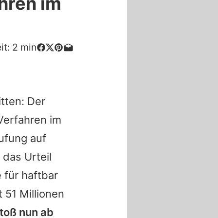
ahren im
it:
2
min
itten: Der
Verfahren im
ufung auf
 das Urteil
 für haftbar
51 Millionen
stoß nun ab