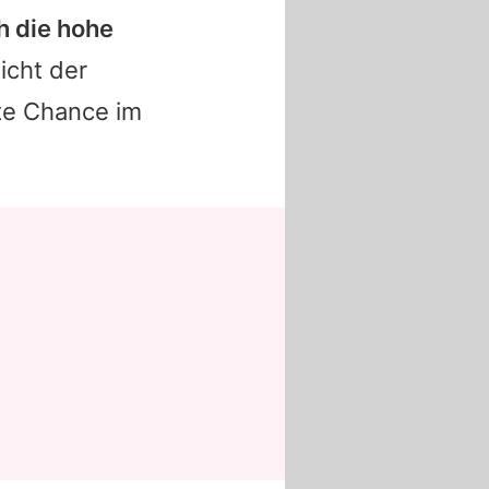
h die hohe
cht der
ite Chance im