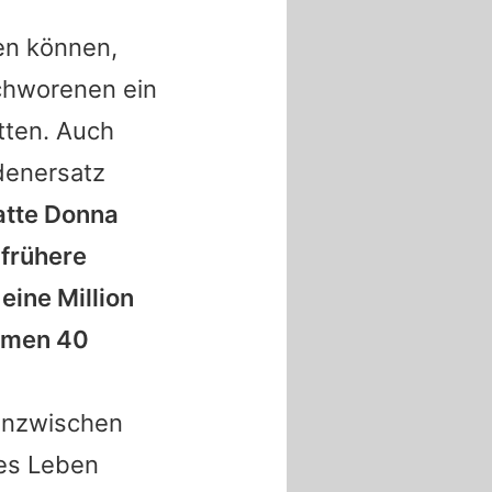
gen können,
schworenen ein
ätten. Auch
adenersatz
atte Donna
 frühere
eine Million
kamen 40
 inzwischen
tes Leben