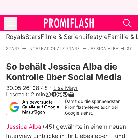
Royals
Stars
Filme & Serien
Lifestyle
Familie & 
STARS
INTERNATIONALE STARS
JESSICA ALBA
SO B
Royals
So behält Jessica Alba die
Stars
Kontrolle über Social Media
Filme & Serien
30.05.26, 08:48
-
Lisa Mayr
Lesezeit:
2
min
Lifestyle
Damit du die spannendsten
Promiflash-News auch bei
Familie & Liebe
Google siehst.
Promiflash Exklusiv
Jessica Alba
(45) gewährte in einem neuen
Interview Einblicke in ihr Liebesleben – und