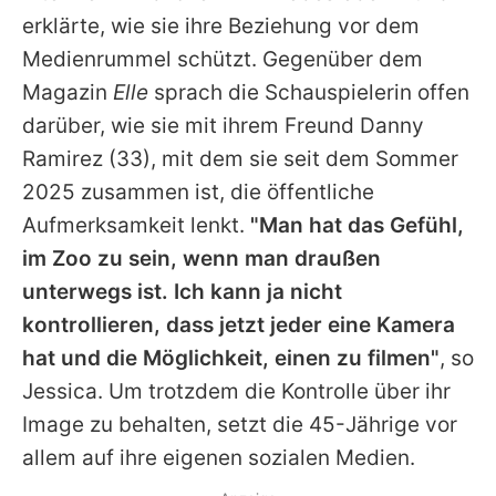
Alle Themen auf Promiflash
erklärte, wie sie ihre Beziehung vor dem
Medienrummel schützt. Gegenüber dem
Jobs
Magazin
Elle
sprach die Schauspielerin offen
App runterladen
darüber, wie sie mit ihrem Freund
Danny
Team
Ramirez
(33), mit dem sie seit dem Sommer
2025 zusammen ist, die öffentliche
Redaktionelle Richtlinien
Aufmerksamkeit lenkt.
"Man hat das Gefühl,
Impressum
im Zoo zu sein, wenn man draußen
unterwegs ist. Ich kann ja nicht
Datenschutzerklärung
kontrollieren, dass jetzt jeder eine Kamera
Nutzungsbedingungen
hat und die Möglichkeit, einen zu filmen"
, so
Jessica
. Um trotzdem die Kontrolle über ihr
Utiq verwalten
Image zu behalten, setzt die 45-Jährige vor
allem auf ihre eigenen sozialen Medien.