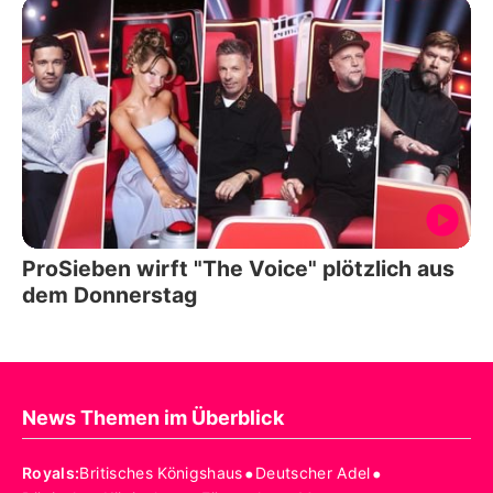
ProSieben wirft "The Voice" plötzlich aus
dem Donnerstag
News Themen im Überblick
•
•
Royals
:
Britisches Königshaus
Deutscher Adel