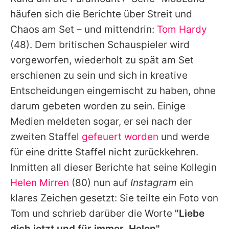
Alle Themen auf Promiflash
häufen sich die Berichte über Streit und
Jobs
Chaos am Set – und mittendrin:
Tom Hardy
(48). Dem britischen Schauspieler wird
App runterladen
vorgeworfen, wiederholt zu spät am Set
Team
erschienen zu sein und sich in kreative
Entscheidungen eingemischt zu haben, ohne
Redaktionelle Richtlinien
darum gebeten worden zu sein. Einige
Impressum
Medien meldeten sogar, er sei nach der
zweiten Staffel
gefeuert worden
und werde
Datenschutzerklärung
für eine dritte Staffel nicht zurückkehren.
Nutzungsbedingungen
Inmitten all dieser Berichte hat seine Kollegin
Utiq verwalten
Helen Mirren
(80) nun auf
Instagram
ein
klares Zeichen gesetzt: Sie teilte ein Foto von
Tom
und schrieb darüber die Worte
"Liebe
dich jetzt und für immer,
Helen
"
.