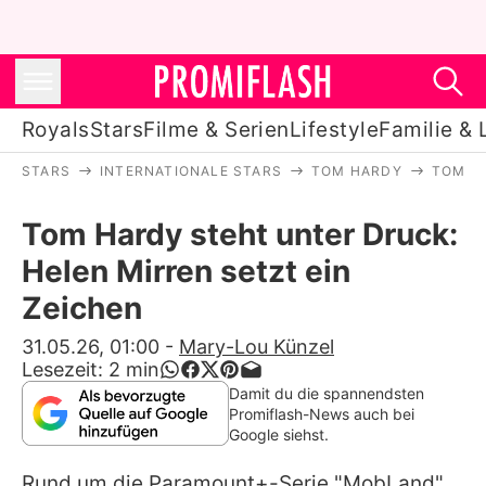
Royals
Stars
Filme & Serien
Lifestyle
Familie & 
STARS
INTERNATIONALE STARS
TOM HARDY
TOM HA
Royals
Tom Hardy steht unter Druck:
Stars
Helen Mirren setzt ein
Filme & Serien
Zeichen
Lifestyle
31.05.26, 01:00
-
Mary-Lou Künzel
Lesezeit:
2
min
Familie & Liebe
Damit du die spannendsten
Promiflash-News auch bei
Promiflash Exklusiv
Google siehst.
Rund um die Paramount+-Serie "MobLand"