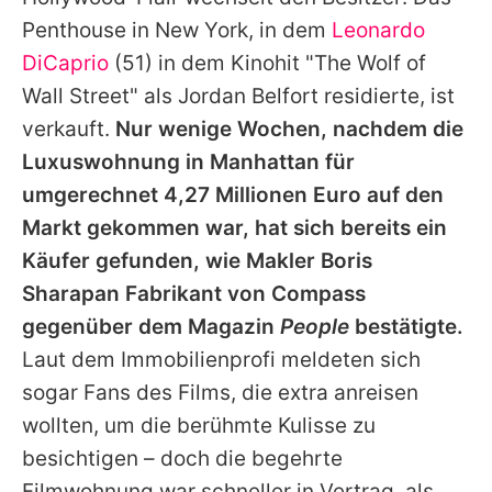
Alle Themen auf Promiflash
Penthouse in New York, in dem
Leonardo
Jobs
DiCaprio
(51) in dem Kinohit "The Wolf of
Wall Street" als Jordan Belfort residierte, ist
App runterladen
verkauft.
Nur wenige Wochen, nachdem die
Team
Luxuswohnung in Manhattan für
umgerechnet 4,27 Millionen Euro auf den
Redaktionelle Richtlinien
Markt gekommen war, hat sich bereits ein
Impressum
Käufer gefunden, wie Makler Boris
Sharapan Fabrikant von Compass
Datenschutzerklärung
gegenüber dem Magazin
People
bestätigte.
Nutzungsbedingungen
Laut dem Immobilienprofi meldeten sich
Utiq verwalten
sogar Fans des Films, die extra anreisen
wollten, um die berühmte Kulisse zu
besichtigen – doch die begehrte
Filmwohnung war schneller in Vertrag, als