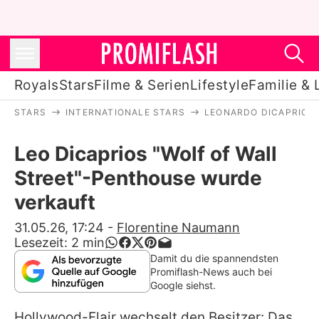
Royals
Stars
Filme & Serien
Lifestyle
Familie & 
STARS
INTERNATIONALE STARS
LEONARDO DICAPRIO
Royals
Leo Dicaprios "Wolf of Wall
Stars
Street"-Penthouse wurde
Filme & Serien
verkauft
Lifestyle
31.05.26, 17:24
-
Florentine Naumann
Lesezeit:
2
min
Familie & Liebe
Damit du die spannendsten
Promiflash-News auch bei
Promiflash Exklusiv
Google siehst.
Hollywood-Flair wechselt den Besitzer: Das