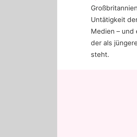
Großbritannie
Untätigkeit de
Medien – und 
der als jünger
steht.