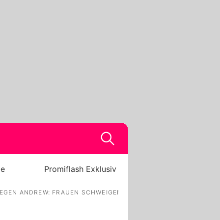
be
Promiflash Exklusiv
EGEN ANDREW: FRAUEN SCHWEIGEN AUS ANGST