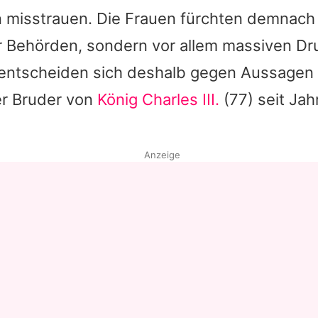
n misstrauen. Die Frauen fürchten demnach 
Datenschutzerklärung
r Behörden, sondern vor allem massiven Dr
Nutzungsbedingungen
entscheiden sich deshalb gegen Aussagen 
Utiq verwalten
er Bruder von
König Charles III.
(77) seit Jah
Anzeige