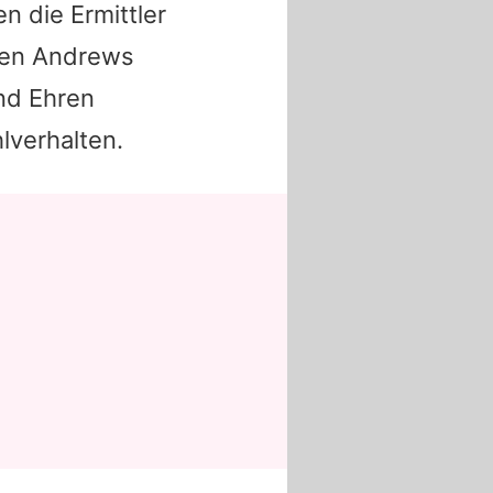
 die Ermittler
ten
Andrews
und Ehren
lverhalten.