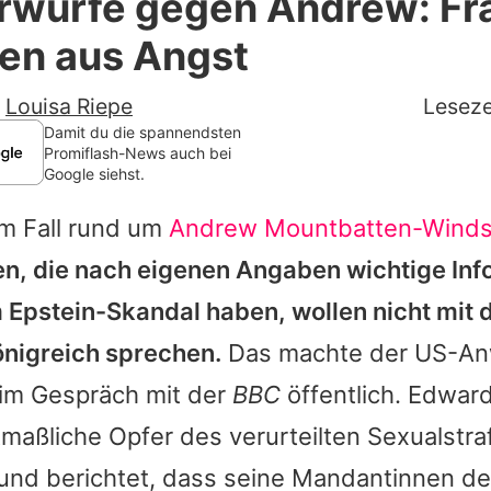
rwürfe gegen Andrew: Fr
Filme & Serien
en aus Angst
Lifestyle
-
Louisa Riepe
Leseze
Familie & Liebe
Damit du die spannendsten
Promiflash-News auch bei
Google siehst.
Promiflash Exklusiv
m Fall rund um
Andrew Mountbatten-Winds
Alle Themen auf Promiflash
n, die nach eigenen Angaben wichtige Inf
Jobs
m Epstein-Skandal haben, wollen nicht mit d
App runterladen
önigreich sprechen.
Das machte der US-An
Team
 im Gespräch mit der
BBC
öffentlich. Edward
maßliche Opfer des verurteilten Sexualstra
Redaktionelle Richtlinien
und berichtet, dass seine Mandantinnen d
Impressum