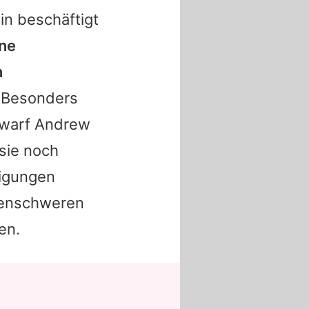
in
beschäftigt
ine
n
Besonders
 warf
Andrew
 sie noch
digungen
onenschweren
en.