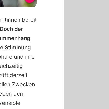
ntinnen bereit
Doch der
Zusammenhang
die Stimmung
phäre und ihre
ichzeitig
rüft derzeit
ellen Zwecken
 Neben dem
 sensible