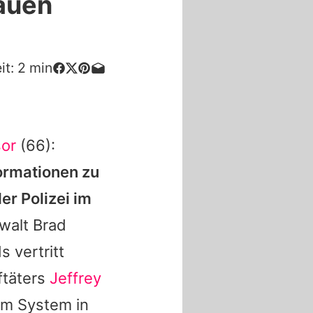
auen
it:
2
min
or
(66):
ormationen zu
er Polizei im
walt Brad
s vertritt
ftäters
Jeffrey
em System in