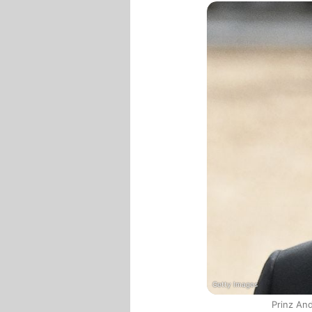
Getty Images
Prinz An