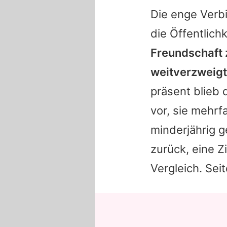
Die enge Ver
die Öffentlichk
Freundschaft z
weitverzweigt
präsent blieb
vor, sie mehrf
minderjährig 
zurück, eine Z
Vergleich. Sei