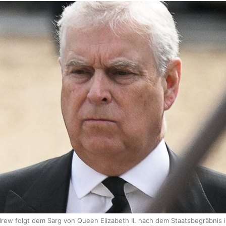
drew folgt dem Sarg von Queen Elizabeth II. nach dem Staatsbegräbnis 