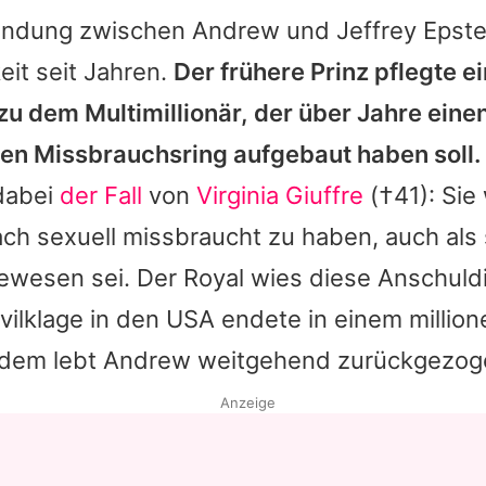
bindung zwischen
Andrew
und
Jeffrey Epste
eit seit Jahren.
Der frühere Prinz pflegte e
u dem Multimillionär, der über Jahre eine
en Missbrauchsring aufgebaut haben soll.
 dabei
der Fall
von
Virginia Giuffre
(†41): Sie
ach sexuell missbraucht zu haben, auch als
gewesen sei. Der Royal wies diese Anschul
ivilklage in den USA endete in einem milli
tdem lebt
Andrew
weitgehend zurückgezog
Anzeige