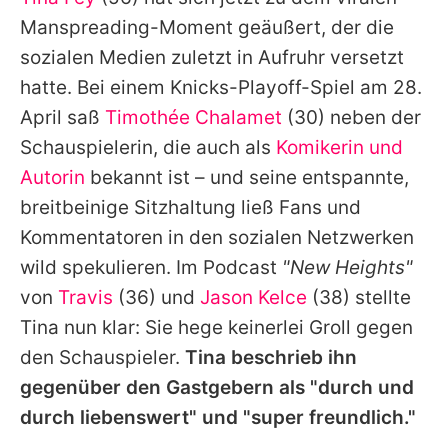
Alle Themen auf Promiflash
Manspreading-Moment geäußert, der die
Jobs
sozialen Medien zuletzt in Aufruhr versetzt
hatte. Bei einem Knicks-Playoff-Spiel am 28.
App runterladen
April saß
Timothée Chalamet
(30) neben der
Team
Schauspielerin, die auch als
Komikerin und
Autorin
bekannt ist – und seine entspannte,
Redaktionelle Richtlinien
breitbeinige Sitzhaltung ließ Fans und
Impressum
Kommentatoren in den sozialen Netzwerken
wild spekulieren. Im Podcast
"New Heights"
Datenschutzerklärung
von
Travis
(36) und
Jason Kelce
(38) stellte
Nutzungsbedingungen
Tina nun klar: Sie hege keinerlei Groll gegen
Utiq verwalten
den Schauspieler.
Tina beschrieb ihn
gegenüber den Gastgebern als "durch und
durch liebenswert" und "super freundlich."