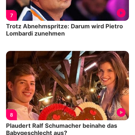
7
Trotz Abnehmspritze: Darum wird Pietro
Lombardi zunehmen
8
Plaudert Ralf Schumacher beinahe das
Babygeschlecht aus?