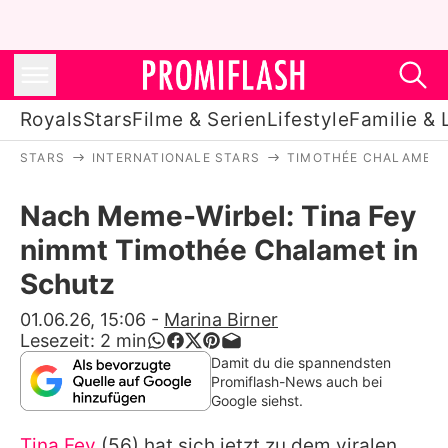
Royals
Stars
Filme & Serien
Lifestyle
Familie & 
STARS
INTERNATIONALE STARS
TIMOTHÉE CHALAMET
Royals
Nach Meme-Wirbel: Tina Fey
Stars
nimmt Timothée Chalamet in
Filme & Serien
Schutz
Lifestyle
01.06.26, 15:06
-
Marina Birner
Lesezeit:
2
min
Familie & Liebe
Damit du die spannendsten
Promiflash-News auch bei
Promiflash Exklusiv
Google siehst.
Tina Fey
(56) hat sich jetzt zu dem viralen