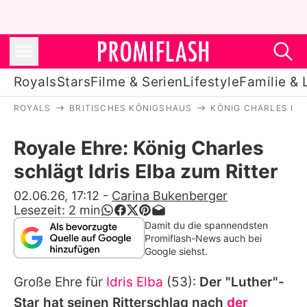
Royals
Stars
Filme & Serien
Lifestyle
Familie & 
ROYALS
BRITISCHES KÖNIGSHAUS
KÖNIG CHARLES III.
Royals
Royale Ehre: König Charles
Stars
schlägt Idris Elba zum Ritter
Filme & Serien
02.06.26, 17:12
-
Carina Bukenberger
Lesezeit:
2
min
Lifestyle
Damit du die spannendsten
Promiflash-News auch bei
Familie & Liebe
Google siehst.
Promiflash Exklusiv
Große Ehre für
Idris Elba
(53):
Der "Luther"-
Star hat seinen Ritterschlag nach
der